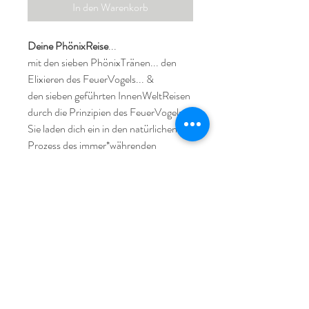
In den Warenkorb
Deine PhönixReise
...
mit den sieben PhönixTränen... den
Elixieren des FeuerVogels... &
den sieben geführten InnenWeltReisen
durch die Prinzipien des FeuerVogels...
Sie laden dich ein in den natürlichen
Prozess des immer*währenden
KreisLaufes des Werden & Vergehens
einzutauchen... und dich so mit der
Leichtigkeit des Seins zu verbinden...
mit deinem ur*eigenen
LebensRhythmus...
Die FeuerZeremonie ist eine
Einladung des Elements Feuer...
hier über die Energie
des FeuerVogel... dich mit ihm zu