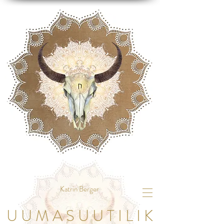
Katrin Berger
U U M A S U U T I L I K