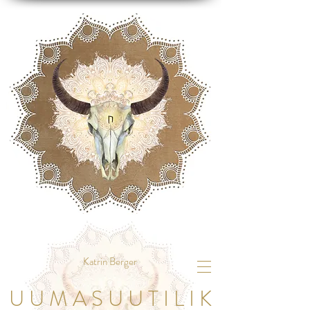
Katrin Berger
U U M A S U U T I L I K