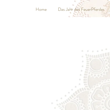
Home
Das Jahr des FeuerPferdes