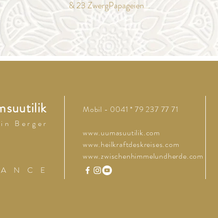
& 23 ZwergPapageien...
suutilik
Mobil - 0041 * 79 237 77 71
 i n B e r g e r
www.uumasuutilik.com
www.heilkraftdeskreises.com
www.zwischenhimmelundherde.com
 A N C E