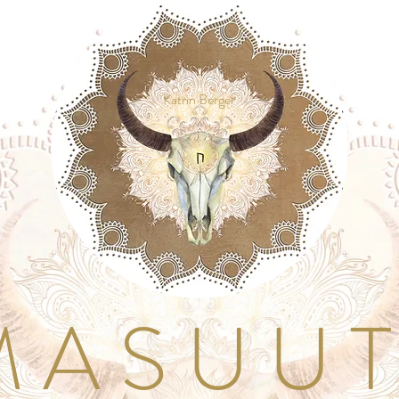
Katrin Berger
A S U U T I