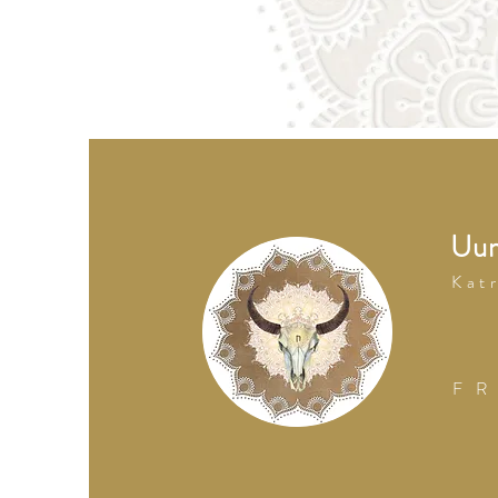
Uum
K a t r
F R