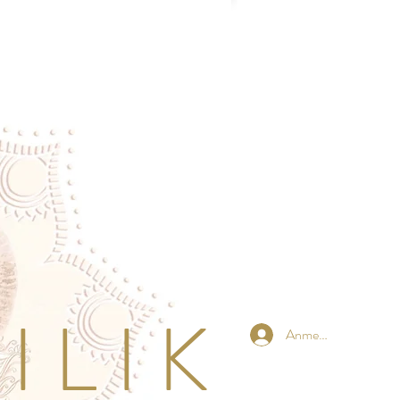
 L I K
Anmelden