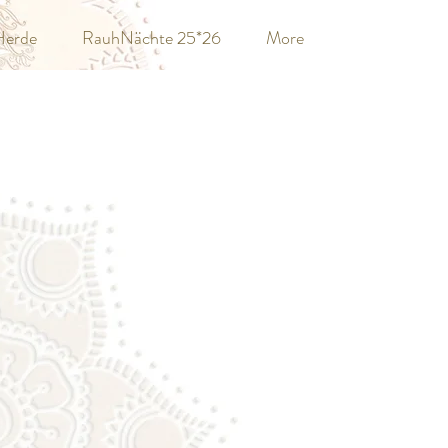
Herde
RauhNächte 25*26
More