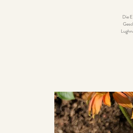
Die En
Gesch
Lughna