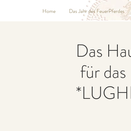
Home
Das Jahr des FeuerPferdes
Das Hau
für das
*LUGH