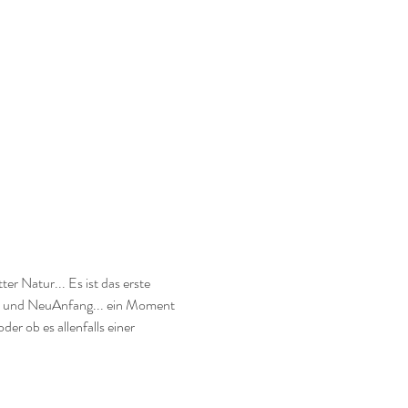
r Natur... Es ist das erste 
t und NeuAnfang... ein Moment 
r ob es allenfalls einer 