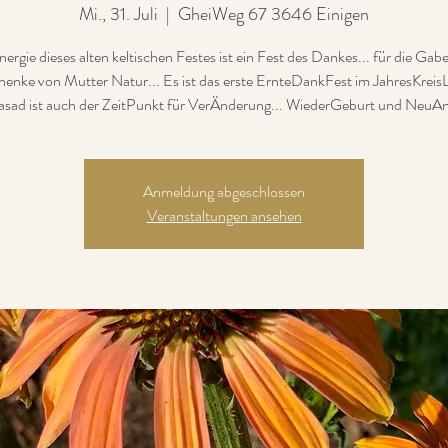
Mi., 31. Juli
  |  
GheiWeg 67 3646 Einigen
ergie dieses alten keltischen Festes ist ein Fest des Dankes... für die Ga
enke von Mutter Natur... Es ist das erste ErnteDankFest im JahresKreisL
sad ist auch der ZeitPunkt für VerÄnderung... WiederGeburt und NeuAn
Anmeldung abgeschlossen
Veranstaltungen ansehen