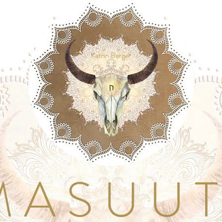
Katrin Berger
A S U U T I