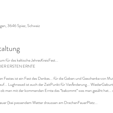
gen, 3646 Spiez, Schweiz
taltung
 für das keltische JahresKreisFest...
 DER ERSTEN ERNTE
hen Festes ist ein Fest des Dankes... für die Gaben und Geschenke von Mutte
uf... Lughnasad ist auch der ZeitPunkt für VerÄnderung... WiederGebur
 ob man mit der kommenden Ernte das *bekommt* was man gesäht hat... ode
euer (bei passendem Wetter draussen am DrachenFeuerPlatz...