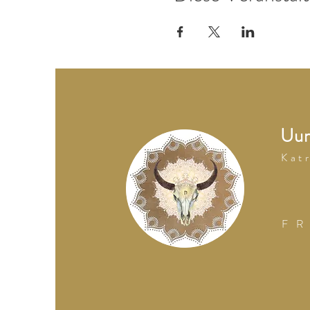
Uum
K a t r
F R