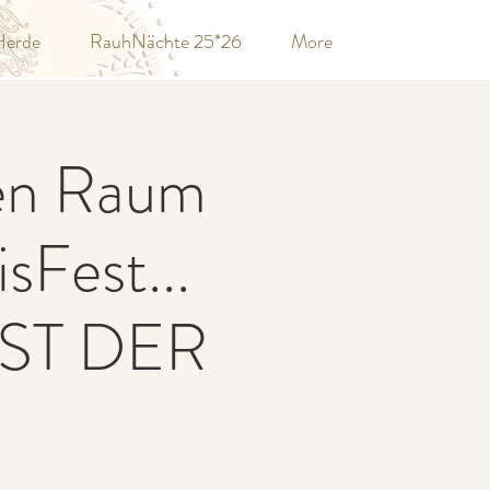
Herde
RauhNächte 25*26
More
den Raum
sFest...
ST DER