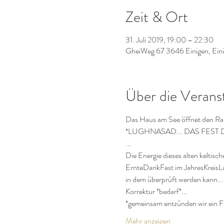
Zeit & Ort
31. Juli 2019, 19:00 – 22:30
GheiWeg 67 3646 Einigen, Eini
Über die Verans
Das Haus am See öffnet den Raum
*LUGHNASAD... DAS FEST
...
Die Energie dieses alten keltisc
ErnteDankFest im JahresKreisLa
in dem überprüft werden kann...
Korrektur *bedarf*...
*gemeinsam entzünden wir ein F
Mehr anzeigen