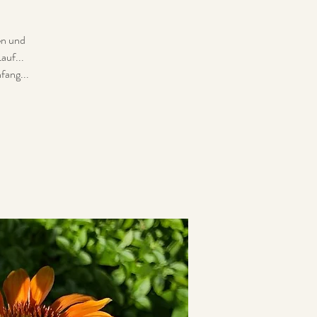
ben und
auf...
fang...