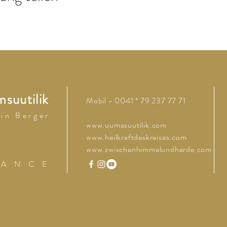
suutilik
Mobil - 0041 * 79 237 77 71
 i n B e r g e r
www.uumasuutilik.com
www.heilkraftdeskreises.com
www.zwischenhimmelundherde.com
 A N C E