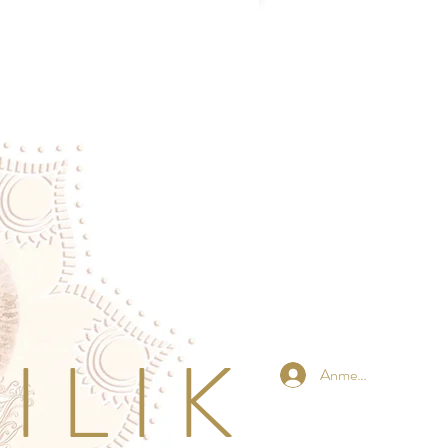
 L I K
Anmelden