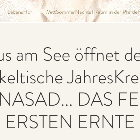
LebensHof
MittSommerNachtsTRaum in der Pferde
s am See öffnet 
 keltische JahresKrei
NASAD... DAS FE
ERSTEN ERNTE