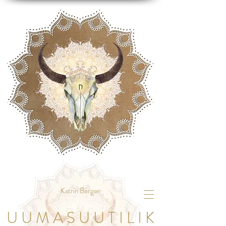
Katrin Berger
U U M A S U U T I L I K