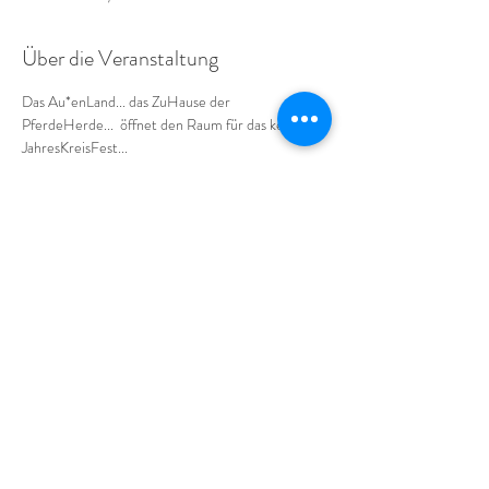
Über die Veranstaltung
Das Au*enLand... das ZuHause der 
PferdeHerde...  öffnet den Raum für das keltische 
JahresKreisFest...
*YULE... DIE WIEDERGEBURT DES LICHTES...
In der Energie des YuleFestes ist der 
WendePunkt.. Das LichtKind wird in der 
Dunkelheit der Nacht geboren... wir feiern die 
WiederGeburt des Lichtes... Es ist der kürzeste 
Tag des Jahres... von nun an werden die Tage 
wieder länger... Die Dunkelheit fordert uns auf... 
ganz in uns selbst zu sinken... uns in der Tiefe 
unseres Selbst zu begegnen... wir sind 
aufgefordert... Vertrauen und Hoffnung ins uns zu 
gebären...
*gemeinsam entzünden wir ein Feuer (bei 
passendem Wetter draussen)...
bitte dementsprechend kleiden - danke :) ) bei 