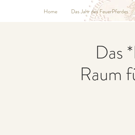
Home
Das Jahr des FeuerPferdes
Das *
Raum f