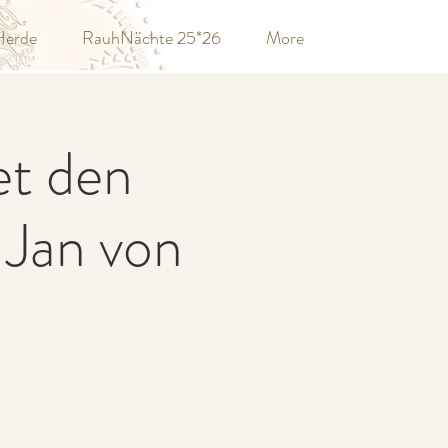
Herde
RauhNächte 25*26
More
et den
Jan von