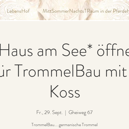
LebensHof
MittSommerNachtsTRaum in der Pferde
Haus am See* öffn
ür TrommelBau mit 
Koss
Fr., 29. Sept.
  |  
Gheiweg 67
TrommelBau... germanische Trommel