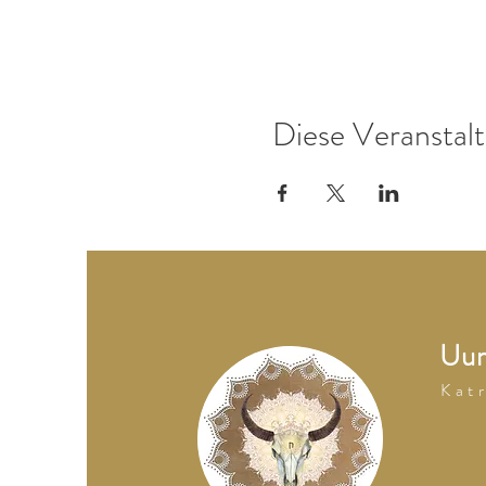
Diese Veranstalt
Uum
K a t r