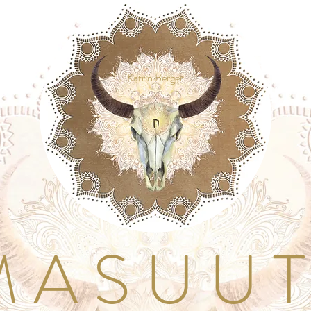
Katrin Berger
A S U U T I