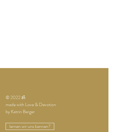
© 2022 ॐ
made with Love & Devotion
by Katrin Berger
lernen wir uns kennen?