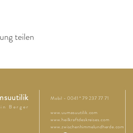
ung teilen
suutilik
Mobil - 0041 * 79 237 77 71
 i n B e r g e r
www.uumasuutilik.com
www.heilkraftdeskreises.com
www.zwischenhimmelundherde.com