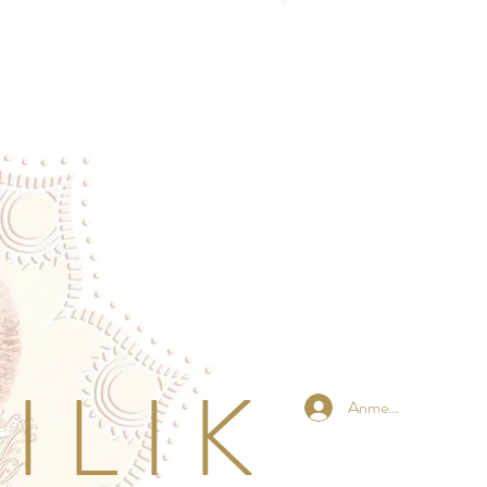
 L I K
Anmelden