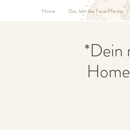
Home
Das Jahr des FeuerPferdes
*Dein
HomeRe