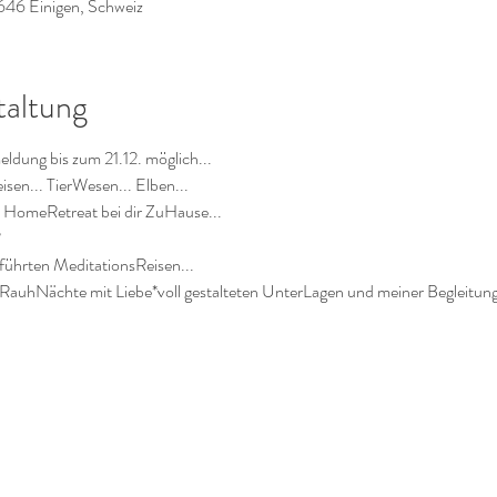
646 Einigen, Schweiz
taltung
dung bis zum 21.12. möglich...
isen... TierWesen... Elben...
 HomeRetreat bei dir ZuHause...
?
führten MeditationsReisen...
RauhNächte mit Liebe*voll gestalteten UnterLagen und meiner Begleitung