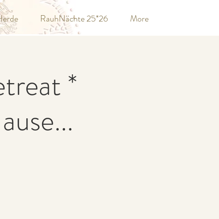
Herde
RauhNächte 25*26
More
reat *
ause...