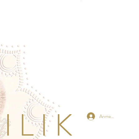
 L I K
Anmelden