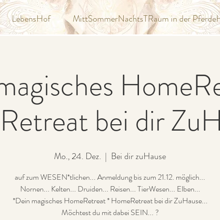
LebensHof
MittSommerNachtsTRaum in der Pferde
 magisches HomeRet
treat bei dir ZuH
Mo., 24. Dez.
  |  
Bei dir zuHause
auf zum WESEN*tlichen... Anmeldung bis zum 21.12. möglich...
Nornen... Kelten... Druiden... Reisen... TierWesen... Elben...
*Dein magisches HomeRetreat * HomeRetreat bei dir ZuHause...
Möchtest du mit dabei SEIN... ?