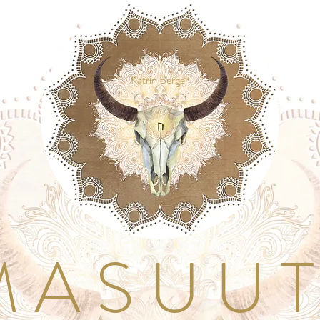
Katrin Berger
A S U U T I