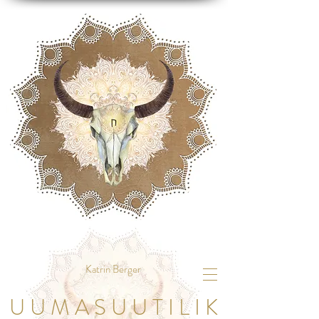
Katrin Berger
U U M A S U U T I L I K