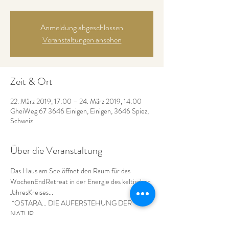
Anmeldung abgeschlossen
Veranstaltungen ansehen
Zeit & Ort
22. März 2019, 17:00 – 24. März 2019, 14:00
GheiWeg 67 3646 Einigen, Einigen, 3646 Spiez,
Schweiz
Über die Veranstaltung
Das Haus am See öffnet den Raum für das
WochenEndRetreat in der Energie des keltischen 
JahresKreises...
 *OSTARA... DIE AUFERSTEHUNG DER 
NATUR...
Die Energie von OSTARA bringt neue... frische 