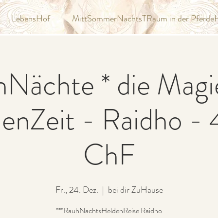
LebensHof
MittSommerNachtsTRaum in der Pferde
Nächte * die Magi
lenZeit - Raidho -
ChF
Fr., 24. Dez.
  |  
bei dir ZuHause
***RauhNachtsHeldenReise Raidho