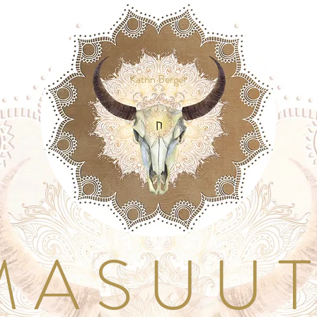
Katrin Berger
A S U U T I