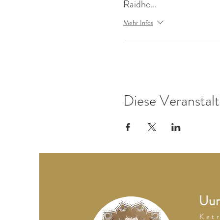
Raidho...
Mehr Infos
Diese Veranstalt
Uum
K a t r