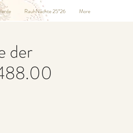
Herde
RauhNächte 25*26
More
e der
 488.00