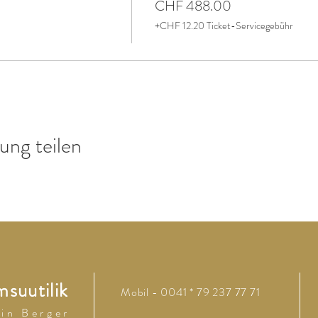
CHF 488.00
+CHF 12.20 Ticket-Servicegebühr
ung teilen
suutilik
Mobil - 0041 * 79 237 77 71
 i n B e r g e r