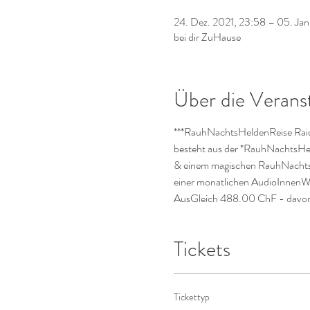
24. Dez. 2021, 23:58 – 05. Jan
bei dir ZuHause
Über die Verans
***RauhNachtsHeldenReise Rai
besteht aus der *RauhNachtsHel
& einem magischen RauhNachtsH
einer monatlichen AudioInnenWel
AusGleich 488.00 ChF - davon 
Tickets
Tickettyp