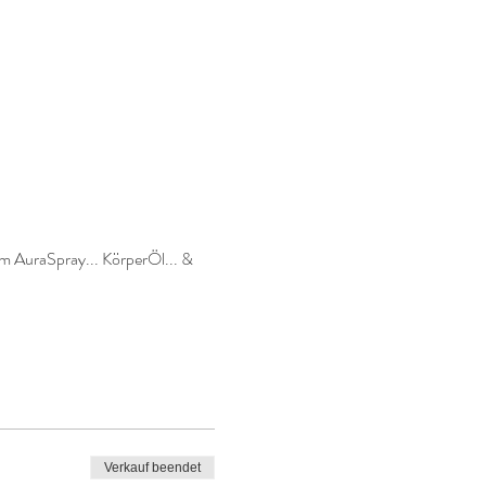
AuraSpray... KörperÖl... & 
Verkauf beendet