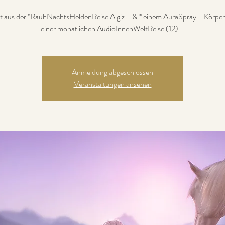
t aus der *RauhNachtsHeldenReise Algiz... & * einem AuraSpray... Körper
einer monatlichen AudioInnenWeltReise (12)...
Anmeldung abgeschlossen
Veranstaltungen ansehen