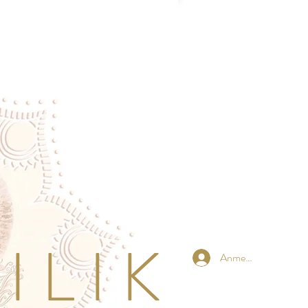
 L I K
Anmelden