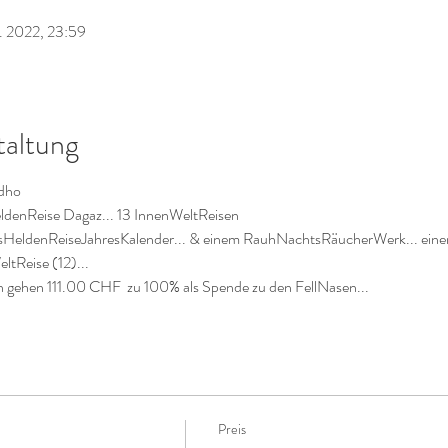
. 2022, 23:59
taltung
dho
denReise Dagaz... 13 InnenWeltReisen 
eldenReiseJahresKalender... & einem RauhNachtsRäucherWerk... einem 
tReise (12)...
gehen 111.00 CHF  zu 100% als Spende zu den FellNasen...
Preis