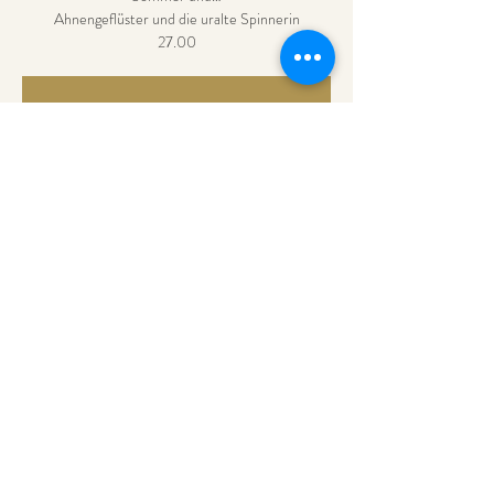
Ahnengeflüster und die uralte Spinnerin
27.00
Anmeldung abgeschlossen
Andere Veranstaltungen ansehen
Zeit & Ort
02. Jan. 2018, 19:30 – 21:00
Gheiweg 67, Gheiweg 67, 3646 Spiez, Schweiz
Diese Veranstaltung teilen