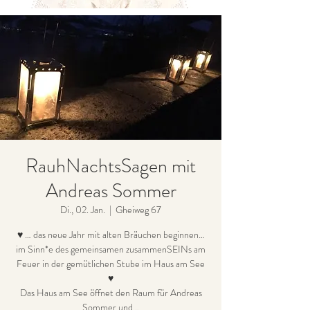
RauhNachtsSagen mit
Andreas Sommer
Di., 02. Jan.
  |  
Gheiweg 67
♥ … das neue Jahr mit alten Bräuchen beginnen…
im Sinn*e des gemeinsamen zusammenSEINs am
Feuer in der gemütlichen Stube im Haus am See
♥
Das Haus am See öffnet den Raum für Andreas
Sommer und…