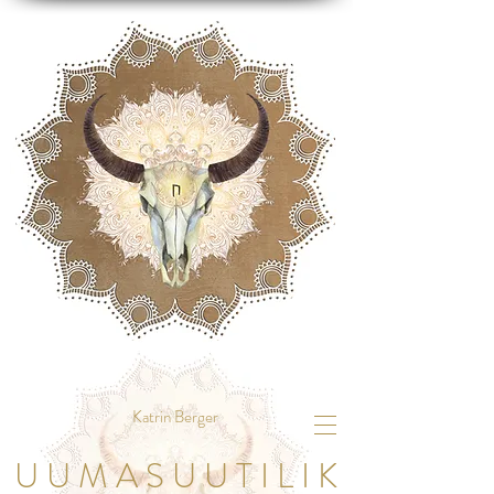
Katrin Berger
U U M A S U U T I L I K