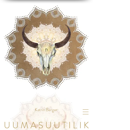
Katrin Berger
U U M A S U U T I L I K