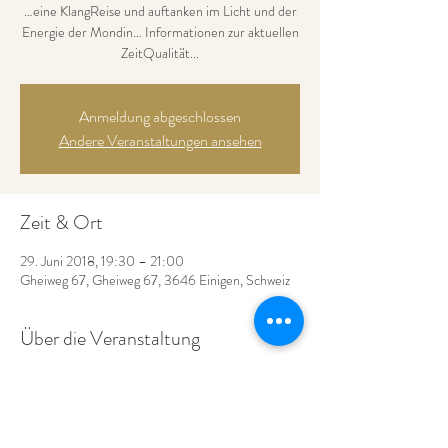
…eine KlangReise und auftanken im Licht und der
Energie der Mondin… Informationen zur aktuellen
ZeitQualität...
Anmeldung abgeschlossen
Andere Veranstaltungen ansehen
Zeit & Ort
29. Juni 2018, 19:30 – 21:00
Gheiweg 67, Gheiweg 67, 3646 Einigen, Schweiz
Über die Veranstaltung
Das *Haus am See* öffnet den Raum für den…
***VollMondinnenAbend…
findet nach WetterMöglichkeit draussen statt - 
eventuell beim Stall der Mearas unter dem 