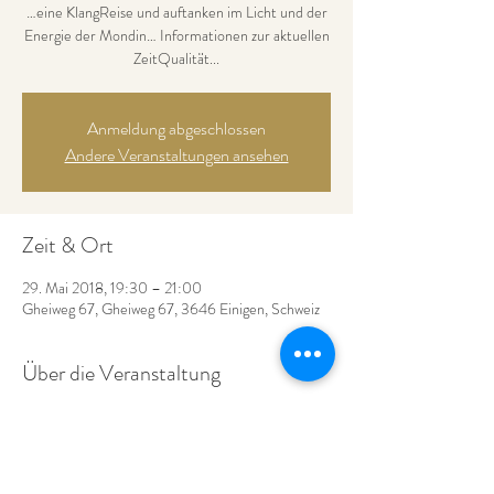
…eine KlangReise und auftanken im Licht und der
Energie der Mondin… Informationen zur aktuellen
ZeitQualität...
Anmeldung abgeschlossen
Andere Veranstaltungen ansehen
Zeit & Ort
29. Mai 2018, 19:30 – 21:00
Gheiweg 67, Gheiweg 67, 3646 Einigen, Schweiz
Über die Veranstaltung
Das *Haus am See* öffnet den Raum für den…
***VollMondinnenAbend…
findet nach WetterMöglichkeit draussen statt - 
eventuell beim Stall der Mearas unter dem 