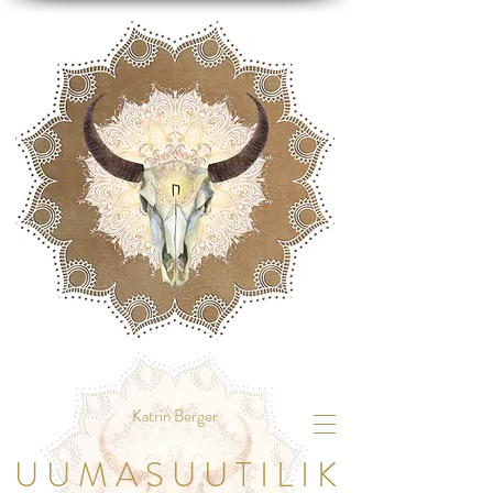
Katrin Berger
U U M A S U U T I L I K