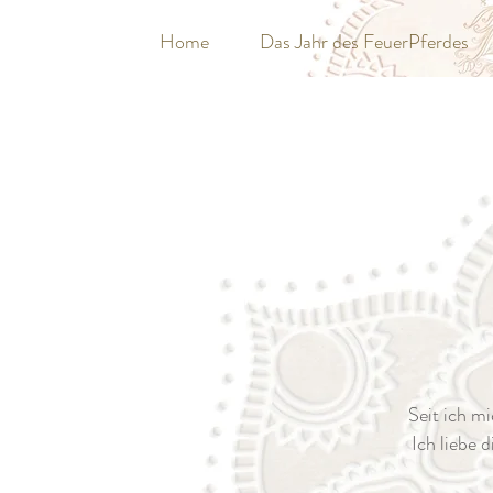
Home
Das Jahr des FeuerPferdes
Seit ich mi
Ich liebe 