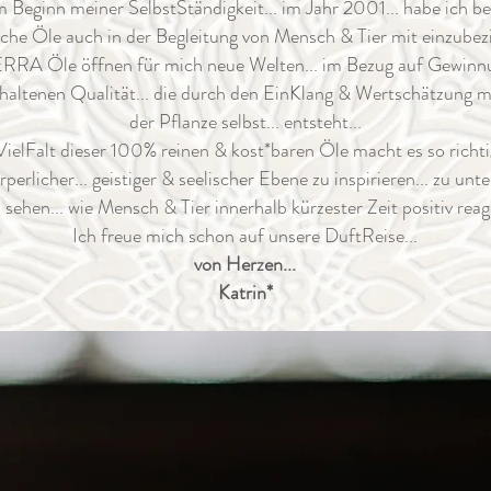
 Beginn meiner SelbstStändigkeit... im Jahr 2001... habe ich 
sche Öle auch in der Begleitung von Mensch & Tier mit einzubezi
RRA Öle öffnen für mich neue Welten... im Bezug auf Gewinnu
haltenen Qualität... die durch den EinKlang & Wertschätzung mi
der Pflanze selbst... entsteht...
VielFalt dieser 100% reinen & kost*baren Öle macht es so richt
rperlicher... geistiger & seelischer Ebene
zu inspirieren... zu unt
 sehen... wie Mensch & Tier innerhalb kürzester Zeit positiv reagi
Ich freue mich schon auf unsere DuftReise...
von Herzen...
Katrin*