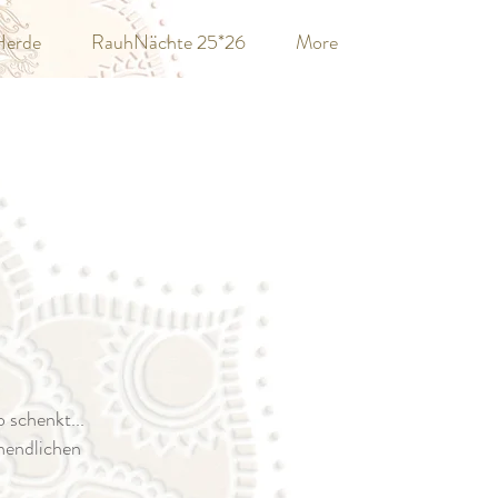
Herde
RauhNächte 25*26
More
 schenkt...
unendlichen