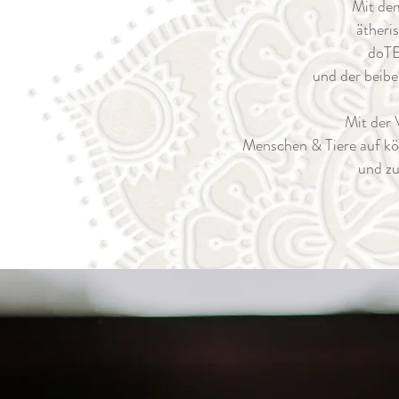
Mit dem
ätheri
doTE
und der beibe
Mit der 
Menschen & Tiere
auf kö
und zu