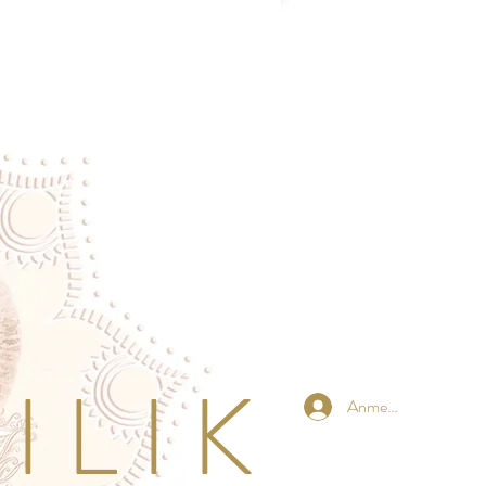
 L I K
Anmelden