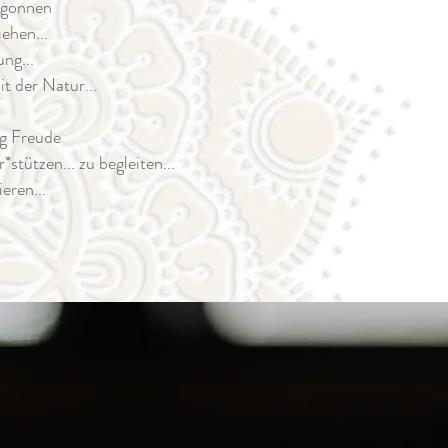
begonnen
ehen...
ng...
t der Natur...
ig Freude
er*stützen...
zu begleiten...
eren...