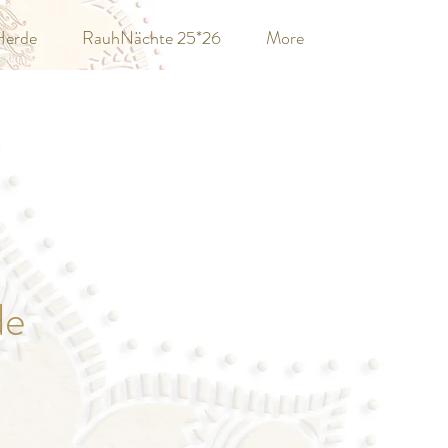
Herde
RauhNächte 25*26
More
de