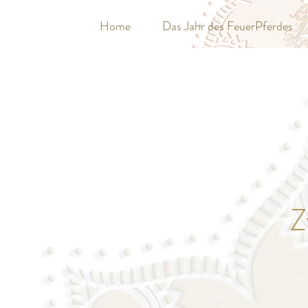
Home
Das Jahr des FeuerPferdes
Z