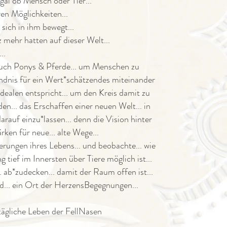
egal ob Mensch oder Tier...
ren Möglichkeiten...
 sich in ihm bewegt...
z mehr hatten auf dieser Welt...
..
auch Ponys & Pferde... um Menschen zu
ändnis für ein Wert*schätzendes miteinander
Idealen entspricht... um den Kreis damit zu
... das Erschaffen einer neuen Welt... in
rauf einzu*lassen... denn die Vision hinter
ken für neue... alte Wege...
rungen ihres Lebens... und beobachte... wie
tief im Innersten über Tiere möglich ist...
. ab*zudecken... damit der Raum offen ist...
d... ein Ort der HerzensBegegnungen...
tägliche Leben der FellNasen