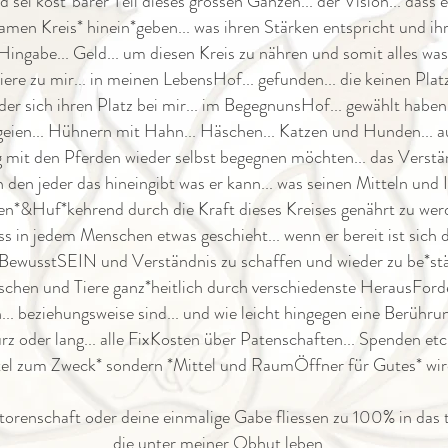
 sei kost*barer Teil dieses grossen Ganzen... der Vision... dass 
samen Kreis* hinein*geben... was ihren Stärken entspricht und ih
.. Hingabe... Geld... um diesen Kreis zu nähren und somit alles was
iere zu mir... in meinen LebensHof... gefunden... die keinen Plat
der sich ihren Platz bei mir... im BegegnunsHof... gewählt haben.
eien... Hühnern mit Hahn... Häschen... Katzen und Hunden... 
ng mit den Pferden wieder selbst begegnen möchten... das Verst
den jeder das hineingibt was er kann... was seinen Mitteln und 
*&Huf*kehrend durch die Kraft dieses Kreises genährt zu werden
 in jedem Menschen etwas geschieht... wenn er bereit ist sich da
 BewusstSEIN und Verständnis zu schaffen und wieder zu be*stär
nschen und Tiere ganz*heitlich durch verschiedenste HerausForde
eziehungsweise sind... und wie leicht hingegen eine Berührung 
urz oder lang... alle FixKosten über Patenschaften... Spenden etc
tel zum Zweck* sondern *Mittel und RaumÖffner für Gutes* wir
torenschaft oder deine einmalige Gabe fliessen zu 100% in das 
die unter meiner Obhut leben...