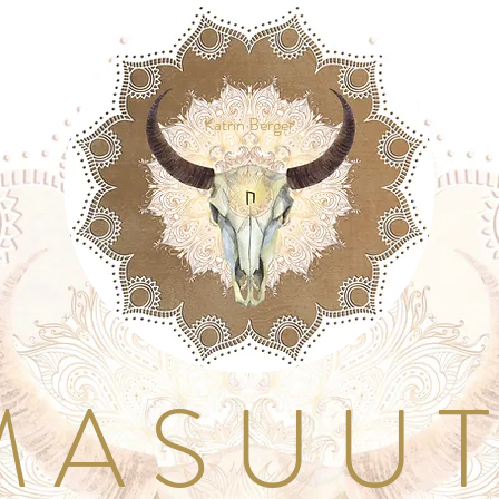
Katrin Berger
A S U U T I