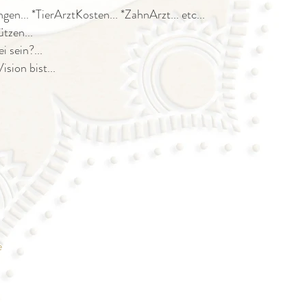
n... *TierArztKosten... *ZahnArzt... etc...
zen...
 sein?...
sion bist...
e