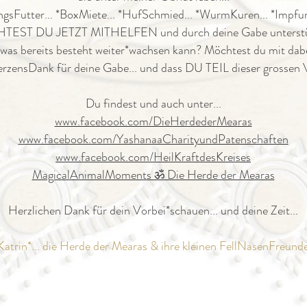
gsFutter... *BoxMiete... *HufSchmied... *WurmKuren... *Impfunge
EST DU JETZT MITHELFEN und durch deine Gabe unterstüt
 was bereits besteht weiter*wachsen kann? Möchtest du mit dabei
zensDank für deine Gabe... und dass DU TEIL dieser grossen Vi
Du findest und auch unter...
www.facebook.com/DieHerdederMearas
www.facebook.com/YashanaaCharityundPatenschaften
www.facebook.com/HeilKraftdesKreises
MagicalAnimalMoments ॐ Die Herde der Mearas
Herzlichen Dank für dein Vorbei*schauen... und deine Zeit...
Katrin*... die Herde der Mearas & ihre kleinen FellNasenFreund