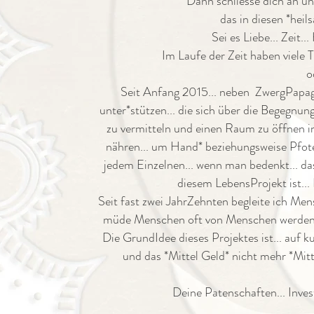
Dann schliesse dich an und
das in diesen *heil
Sei es Liebe... Zeit.
Im Laufe der Zeit haben viele T
o
Seit Anfang 2015... neben ZwergPapag
unter*stützen... die sich über die Begegnu
zu vermitteln und einen Raum zu öffnen in 
nähren... um Hand* beziehungsweise Pfoten
jedem Einzelnen... wenn man bedenkt... dass
diesem LebensProjekt ist...
Seit fast zwei JahrZehnten begleite ich Me
müde Menschen oft von Menschen werden... b
Die GrundIdee dieses Projektes ist... auf k
und das *Mittel Geld* nicht mehr *Mit
Deine Patenschaften... Inves