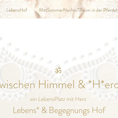
LebensHof
MittSommerNachtsTRaum in der Pferde
ॐ
wischen Himmel & *H*er
ein LebensPlatz mit Herz
Lebens* & Begegnungs Hof