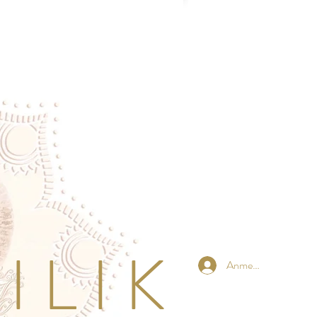
 L I K
Anmelden