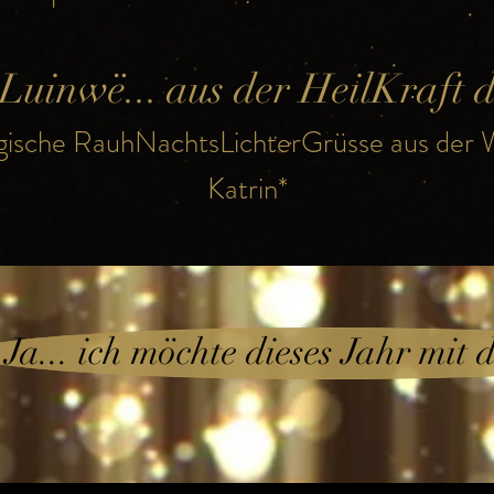
 Luinwë... aus der HeilKraft d
ische RauhNachtsLichterGrüsse aus der 
Katrin*
Ja... ich möchte dieses Jahr mit di