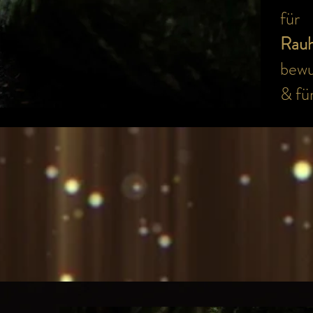
für
Rau
bewu
& fü