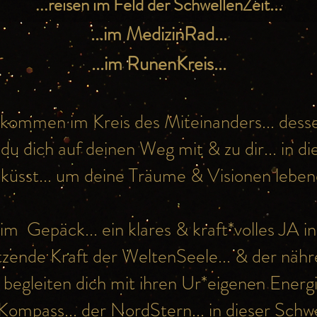
...
...reisen im Feld der SchwellenZeit
...im MedizinRad...
...im RunenKreis...
lkommen im Kreis des Miteinanders... dessen
dich auf deinen Weg mit & zu dir... in die
 küsst... um deine Träume & Visionen lebend
im Gepäck... ein klares & kraft*volles JA i
ützende
Kraft
der WeltenSeele... & der näh
e
begleiten
dich mit ihren Ur*eigenen Energ
Kompass... der NordStern... in dieser Schwe