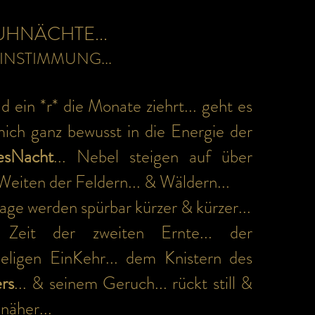
HNÄCHTE...
EINSTIMMUNG...
ld ein *r* die Monate ziehrt... geht es
mich ganz bewusst in die Energie der
esNacht
... Nebel steigen auf über
Weiten der Feldern... & Wäldern...
Tage werden spürbar kürzer & kürzer...
 Zeit der zweiten Ernte... der
eligen EinKehr... dem Knistern des
rs
...
& seinem Geruch... rückt still &
 näher...