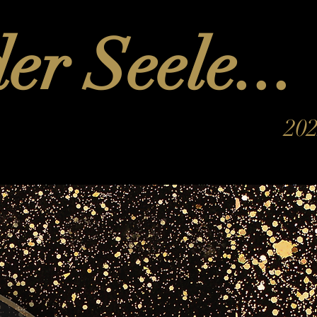
er Seele...
20