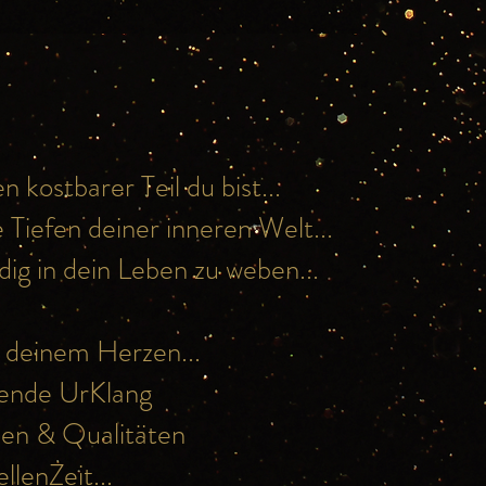
 kostbarer Teil du bist...
 Tiefen deiner inneren Welt...
ig in dein Leben zu weben...
n deinem Herzen...
rende UrKlang
ien & Qualitäten
llenZeit...