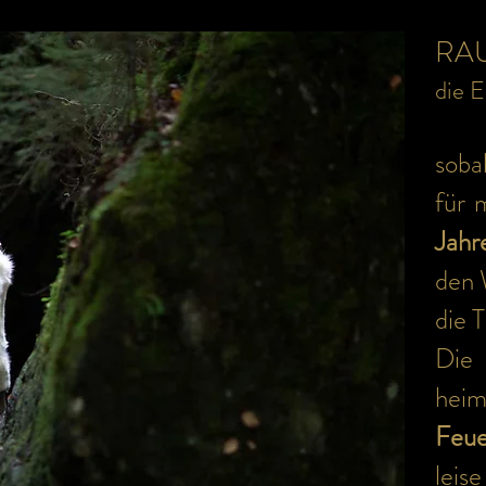
RAU
die 
soba
für 
Jahr
den 
die 
Die
heim
Feue
leise