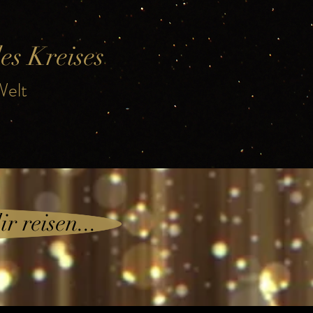
es Kreises
Welt
r reisen...