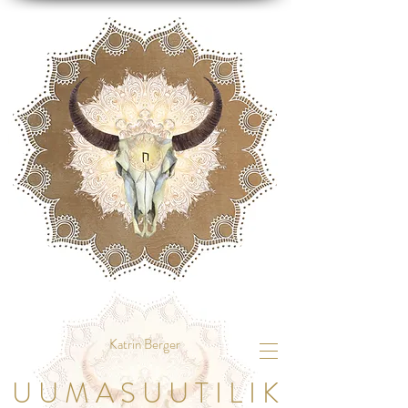
Katrin Berger
U U M A S U U T I L I K