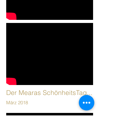
Der Mearas SchönheitsTag...
März 2018