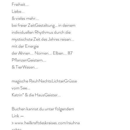
Freiheit...
Liebe...
& vieles mehr...
bei freier ZeitGestaltung… in deinem
individuellen Rhythmus durch die
mystischste Zeit des Jahres reisen...
mit der Energie
der Ahnen... Nornen... Elben... 87
PflanzenGeistern...
& TierWesen...
magische RauhNachtsLichterGrüsse
vom See...
Katrin* & die HausGeister...
Buchen kannst du unter folgendem
Link —
> www.heilkraftdeskreises.com/rauhna
echte