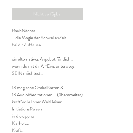
Nicht verfügbar
RauhNächte...
...die Magie der SchwellenZeit...
bei dir ZuHause...
ein alternatives Angebot für dich…
wenn du mit dir All*Eins unterwegs
SEIN möchtest…
13 magische OrakelKarten &
13 AudioMeditationen... (überarbeitet)
kraft*volle InnenWeltReisen...
InitiationsReisen
in die eigene
Klarheit...
Kraft...