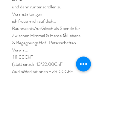
und dann runter scrollen zu
Veranstaltungen
ich freue mich auf dich…
RauhnachtsAusGleich als Spende für
Zwischen Himmel & Herde ॐ Lebens-
& BegegnungsHof . Patenschaften .
Verein ...
111.00ChF
(statt einzeln 13*22.00ChF
AudioMeditationen + 39.00ChF
Karten) +
Versand
3.00- 5.00
VereinsKonto Katrin Berger
VerwendungsZweck: RauhNachtsSpe
nde
IBAN: CH43 0844 0254 0464