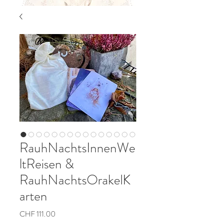
RauhNachtsInnenWe
ltReisen &
RauhNachtsOrakelK
arten
Preis
CHF 111.00