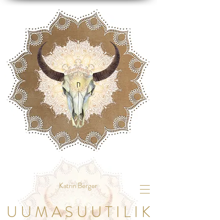
Katrin Berger
U U M A S U U T I L I K