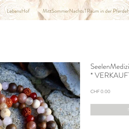
LebensHof
MittSommerNachtsTRaum in der Pferde
SeelenMedizi
* VERKAUF
Preis
CHF 0.00