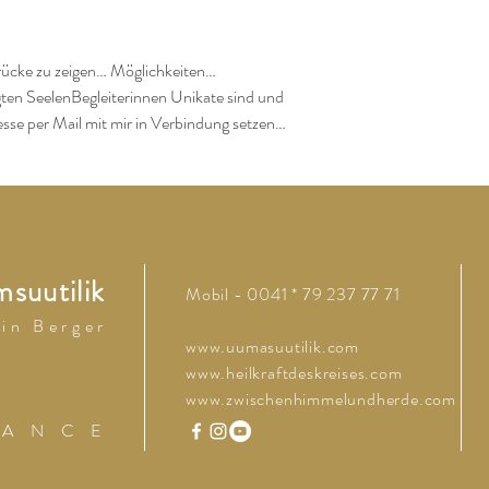
ücke zu zeigen… Möglichkeiten… 
igten SeelenBegleiterinnen Unikate sind und 
resse per Mail mit mir in Verbindung setzen…
suutilik
Mobil - 0041 * 79 237 77 71
 i n B e r g e r
www.uumasuutilik.com
www.heilkraftdeskreises.com
www.zwischenhimmelundherde.com
 A N C E