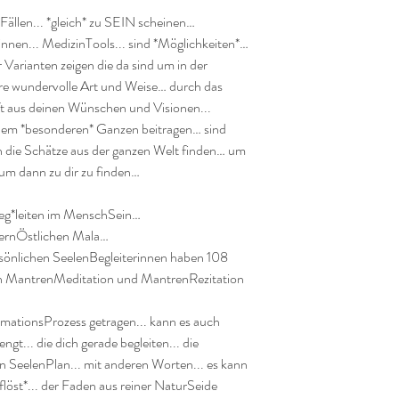
 Fällen... *gleich* zu SEIN scheinen…

innen... MedizinTools... sind *Möglichkeiten*… 
r Varianten zeigen die da sind um in der 
re wundervolle Art und Weise… durch das 
ft aus deinen Wünschen und Visionen...

zu dem *besonderen* Ganzen beitragen… sind 
 die Schätze aus der ganzen Welt finden… um 
m dann zu dir zu finden…

beg*leiten im MenschSein…

FernÖstlichen Mala…

rsönlichen SeelenBegleiterinnen haben 108 
len MantrenMeditation und MantrenRezitation 
mationsProzess getragen... kann es auch 
t... die dich gerade begleiten... die 
n SeelenPlan... mit anderen Worten... es kann 
löst*... der Faden aus reiner NaturSeide 