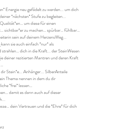
en* Energie neu gefädelt zu werden... um dich 
deiner *nächsten* Stufe zu begleiten...

ualität*en… um diese für einen 
t… sichtbar*er zu machen… spürbar… fühlbar… 
eiterin sein auf deinem HerzensWeg...

ann sie auch einfach *nur* als 
rahlen… dich in die Kraft... der SteinWesen 
gie deiner rezitierten Mantren und deren Kraft 
…

r Stein*e... Anhänger... SilberAnteile 
ein Thema nennen in dem du dir 
che *frei* lassen…

en… damit es dann auch auf dieser 
...

se… dein Vertrauen und die *Ehre* für dich 
rz
