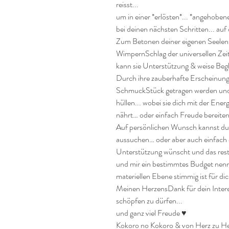
reisst... 

um in einer *erlösten*... *angehoben
bei deinen nächsten Schritten... auf 
Zum Betonen deiner eigenen SeelenQ
WimpernSchlag der universellen Zei
kann sie Unterstützung & weise Begl
Durch ihre zauberhafte Erscheinung k
SchmuckStück getragen werden und st
hüllen... wobei sie dich mit der Ener
nährt… oder einfach Freude bereiten
Auf persönlichen Wunsch kannst du di
aussuchen… oder aber auch einfach 
Unterstützung wünscht und das restli
und mir ein bestimmtes Budget nenn
materiellen Ebene stimmig ist für dich
Meinen HerzensDank für dein Interes
schöpfen zu dürfen...

und ganz viel Freude ♥

Kokoro no Kokoro & von Herz zu He