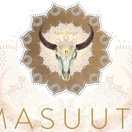
Katrin Berger
A S U U T I