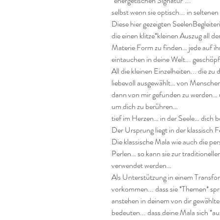
*energetischen Signatur*...

selbst wenn sie optisch... in seltenen
Diese hier gezeigten SeelenBegleiter
die einen klitze*kleinen Auszug all de
Materie Form zu finden… jede auf ih
eintauchen in deine Welt... geschöp
All die kleinen Einzelheiten... die 
liebevoll ausgewählt… von Menschen
dann von mir gefunden zu werden… u
um dich zu berühren…

tief im Herzen… in der Seele… dich 
Der Ursprung liegt in der klassisch 
Die klassische Mala wie auch die pe
Perlen… so kann sie zur traditionel
verwendet werden…

Als Unterstützung in einem Transfor
vorkommen... dass sie *Themen* spreng
anstehen in deinem von dir gewählte
bedeuten... dass deine Mala sich *auf