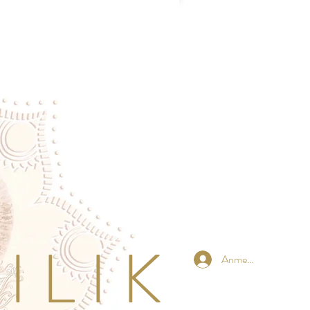
 L I K
Anmelden