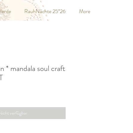
Herde
RauhNächte 25*26
More
n * mandala soul craft
T
Nicht verfügbar