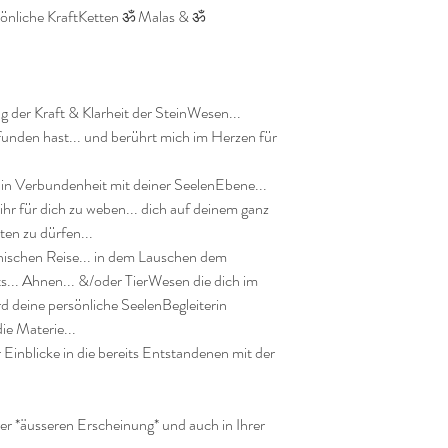
önliche KraftKetten ॐ Malas & ॐ 
 der Kraft & Klarheit der SteinWesen...

funden hast... und berührt mich im Herzen für 
 in Verbundenheit mit deiner SeelenEbene... 
ihr für dich zu weben... dich auf deinem ganz 
en zu dürfen... 

nischen Reise... in dem Lauschen dem 
ts... Ahnen... &/oder TierWesen die dich im 
 deine persönliche SeelenBegleiterin 
e Materie...

ar Einblicke in die bereits Entstandenen mit der 
hrer *äusseren Erscheinung* und auch in Ihrer 