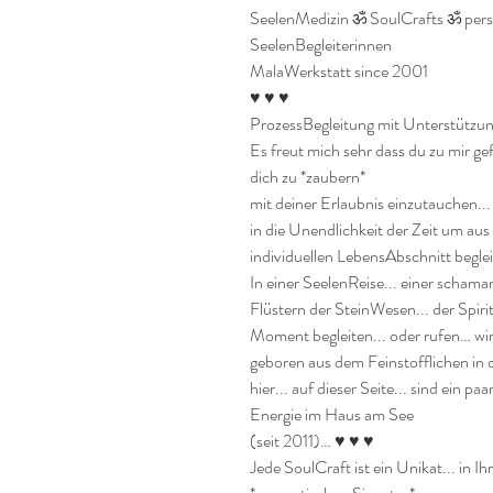
SeelenMedizin ॐ SoulCrafts ॐ pers
SeelenBegleiterinnen

MalaWerkstatt since 2001

♥ ♥ ♥

ProzessBegleitung mit Unterstützung
Es freut mich sehr dass du zu mir ge
dich zu *zaubern* 

mit deiner Erlaubnis einzutauchen...
in die Unendlichkeit der Zeit um aus 
individuellen LebensAbschnitt begleit
In einer SeelenReise... einer schama
Flüstern der SteinWesen... der Spiri
Moment begleiten... oder rufen… wird
geboren aus dem Feinstofflichen in di
hier... auf dieser Seite... sind ein pa
Energie im Haus am See

(seit 2011)… ♥ ♥ ♥

Jede SoulCraft ist ein Unikat... in I