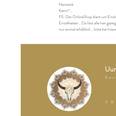
Namasté

Katrin*…

PS: Der OnlineShop dient um Eindr
Einzelheiten… Da fast alle hier geze
nur einmal erhältlich… bitte bei Inte
Uum
K a t r
F R