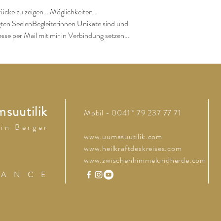
ücke zu zeigen… Möglichkeiten… 
igten SeelenBegleiterinnen Unikate sind und 
resse per Mail mit mir in Verbindung setzen…
suutilik
Mobil - 0041 * 79 237 77 71
 i n B e r g e r
www.uumasuutilik.com
www.heilkraftdeskreises.com
www.zwischenhimmelundherde.com
 A N C E