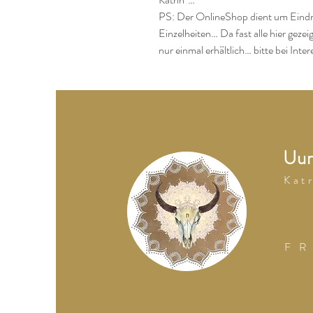
PS: Der OnlineShop dient um Eindr
Einzelheiten… Da fast alle hier geze
nur einmal erhältlich… bitte bei Inte
Uum
K a t r
F R