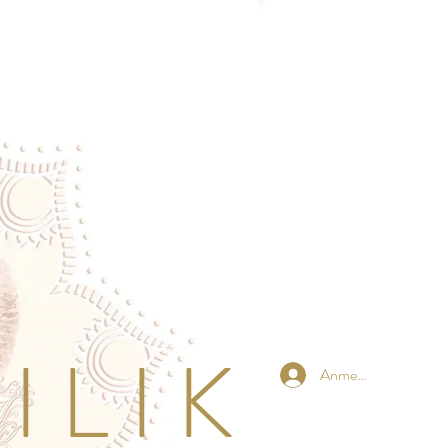
 L I K
Anmelden