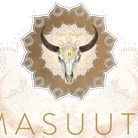
Katrin Berger
A S U U T I