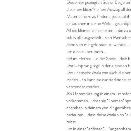
Diese hier gezeigten SeelenBegleiter
die einen klitze*kleinen Auszug all de
Materie Form zu finden… jede auf ih
eintauchen in deine Welt... geschöp
All die kleinen Einzelheiten... die 
liebevoll ausgewählt… von Menschen
dann von mir gefunden zu werden… u
um dich zu berühren…

tief im Herzen… in der Seele… dich 
Der Ursprung liegt in der klassisch 
Die klassische Mala wie auch die pe
Perlen… so kann sie zur traditionel
verwendet werden…

Als Unterstützung in einem Transfor
vorkommen... dass sie *Themen* spreng
anstehen in deinem von dir gewählte
bedeuten... dass deine Mala sich *auf
reisst... 

um in einer *erlösten*... *angehoben