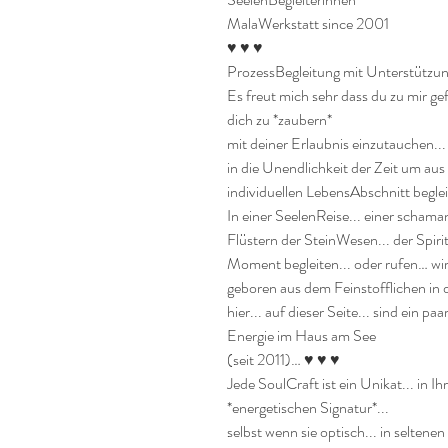
MalaWerkstatt since 2001

♥ ♥ ♥

ProzessBegleitung mit Unterstützung
Es freut mich sehr dass du zu mir ge
dich zu *zaubern* 

mit deiner Erlaubnis einzutauchen...
in die Unendlichkeit der Zeit um aus 
individuellen LebensAbschnitt begleit
In einer SeelenReise... einer schama
Flüstern der SteinWesen... der Spiri
Moment begleiten... oder rufen… wird
geboren aus dem Feinstofflichen in di
hier... auf dieser Seite... sind ein pa
Energie im Haus am See

(seit 2011)… ♥ ♥ ♥

Jede SoulCraft ist ein Unikat... in I
*energetischen Signatur*...

selbst wenn sie optisch... in seltenen