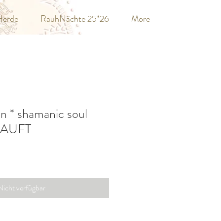
Herde
RauhNächte 25*26
More
n * shamanic soul
RKAUFT
Nicht verfügbar