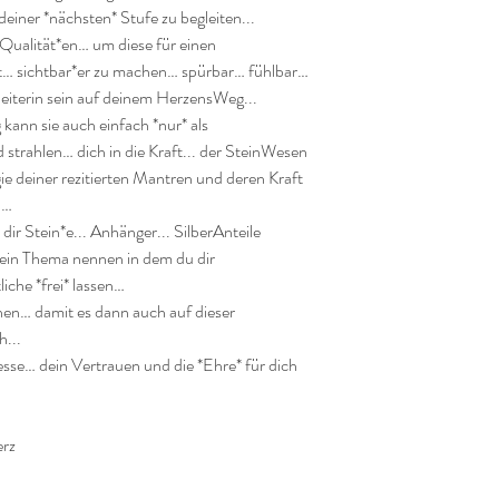
deiner *nächsten* Stufe zu begleiten...

ualität*en… um diese für einen 
t… sichtbar*er zu machen… spürbar… fühlbar… 
eiterin sein auf deinem HerzensWeg...

ann sie auch einfach *nur* als 
rahlen… dich in die Kraft... der SteinWesen 
gie deiner rezitierten Mantren und deren Kraft 
…

r Stein*e... Anhänger... SilberAnteile 
ein Thema nennen in dem du dir 
che *frei* lassen…

en… damit es dann auch auf dieser 
...

se… dein Vertrauen und die *Ehre* für dich 
rz
