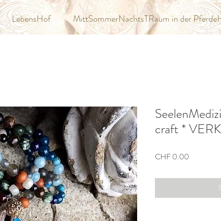
LebensHof
MittSommerNachtsTRaum in der Pferde
SeelenMedizi
craft * VE
Preis
CHF 0.00