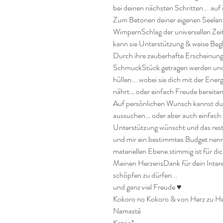
bei deinen nächsten Schritten... auf 
Zum Betonen deiner eigenen SeelenQ
WimpernSchlag der universellen Zei
kann sie Unterstützung & weise Begl
Durch ihre zauberhafte Erscheinung k
SchmuckStück getragen werden und st
hüllen... wobei sie dich mit der Ener
nährt… oder einfach Freude bereiten
Auf persönlichen Wunsch kannst du di
aussuchen… oder aber auch einfach 
Unterstützung wünscht und das restli
und mir ein bestimmtes Budget nenn
materiellen Ebene stimmig ist für dich
Meinen HerzensDank für dein Interes
schöpfen zu dürfen...

und ganz viel Freude ♥

Kokoro no Kokoro & von Herz zu He
Namasté

Katrin*…
