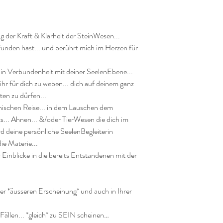
 der Kraft & Klarheit der SteinWesen...

funden hast... und berührt mich im Herzen für 
 in Verbundenheit mit deiner SeelenEbene... 
ihr für dich zu weben... dich auf deinem ganz 
en zu dürfen... 

nischen Reise... in dem Lauschen dem 
ts... Ahnen... &/oder TierWesen die dich im 
 deine persönliche SeelenBegleiterin 
e Materie...

ar Einblicke in die bereits Entstandenen mit der 
hrer *äusseren Erscheinung* und auch in Ihrer 
 Fällen... *gleich* zu SEIN scheinen…
