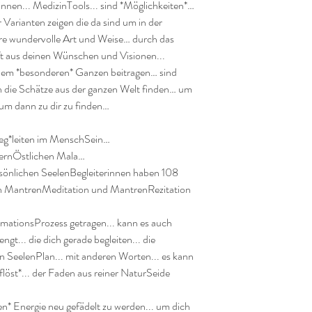
innen... MedizinTools... sind *Möglichkeiten*… 
r Varianten zeigen die da sind um in der 
re wundervolle Art und Weise… durch das 
ft aus deinen Wünschen und Visionen...

zu dem *besonderen* Ganzen beitragen… sind 
 die Schätze aus der ganzen Welt finden… um 
m dann zu dir zu finden…

beg*leiten im MenschSein…

FernÖstlichen Mala…

rsönlichen SeelenBegleiterinnen haben 108 
len MantrenMeditation und MantrenRezitation 
mationsProzess getragen... kann es auch 
t... die dich gerade begleiten... die 
n SeelenPlan... mit anderen Worten... es kann 
löst*... der Faden aus reiner NaturSeide 
en* Energie neu gefädelt zu werden... um dich 