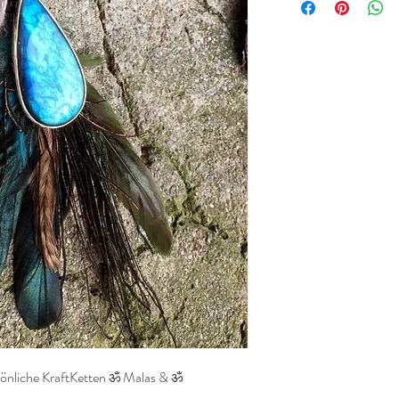
önliche KraftKetten ॐ Malas & ॐ 