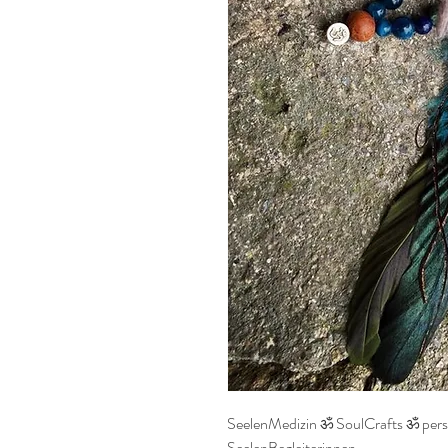
SeelenMedizin ॐ SoulCrafts ॐ pers
SeelenBegleiterinnen
