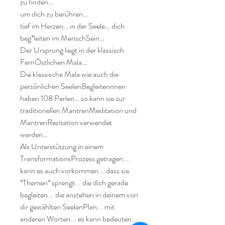
zu finden…

um dich zu berühren…

tief im Herzen… in der Seele… dich 
beg*leiten im MenschSein…

Der Ursprung liegt in der klassisch 
FernÖstlichen Mala…

Die klassische Mala wie auch die 
persönlichen SeelenBegleiterinnen 
haben 108 Perlen… so kann sie zur 
traditionellen MantrenMeditation und 
MantrenRezitation verwendet 
werden…

Als Unterstützung in einem 
TransformationsProzess getragen... 
kann es auch vorkommen... dass sie 
*Themen* sprengt... die dich gerade 
begleiten... die anstehen in deinem von 
dir gewählten SeelenPlan... mit 
anderen Worten... es kann bedeuten... 