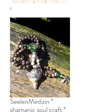
SeelenMedizin *
shamanic soul craft *