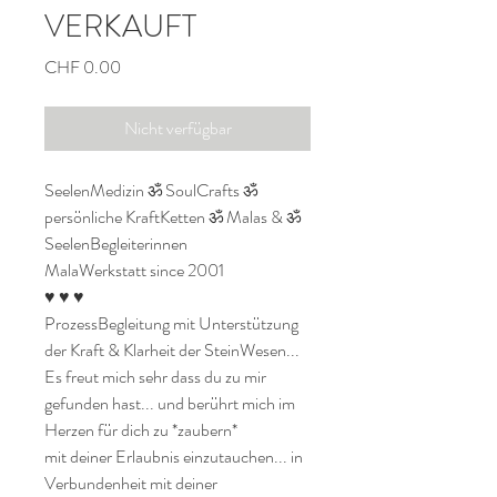
VERKAUFT
Preis
CHF 0.00
Nicht verfügbar
SeelenMedizin ॐ SoulCrafts ॐ 
persönliche KraftKetten ॐ Malas & ॐ 
SeelenBegleiterinnen

MalaWerkstatt since 2001

♥ ♥ ♥

ProzessBegleitung mit Unterstützung 
der Kraft & Klarheit der SteinWesen...

Es freut mich sehr dass du zu mir 
gefunden hast... und berührt mich im 
Herzen für dich zu *zaubern* 

mit deiner Erlaubnis einzutauchen... in 
Verbundenheit mit deiner 