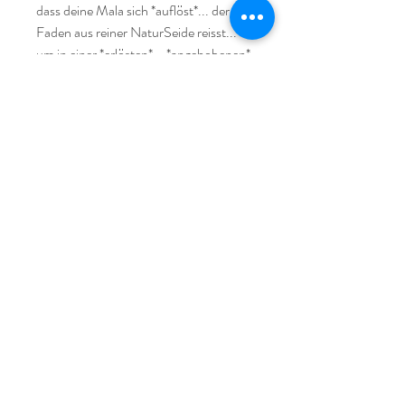
dass deine Mala sich *auflöst*... der 
Faden aus reiner NaturSeide reisst... 

um in einer *erlösten*... *angehobenen* 
Energie neu gefädelt zu werden... um 
dich bei deinen nächsten Schritten... 
auf deiner *nächsten* Stufe zu 
begleiten...

Zum Betonen deiner eigenen 
SeelenQualität*en… um diese für einen 
WimpernSchlag der universellen Zeit… 
sichtbar*er zu machen… spürbar… 
fühlbar… kann sie Unterstützung & 
weise Begleiterin sein auf deinem 
HerzensWeg...

Durch ihre zauberhafte Erscheinung 
kann sie auch einfach *nur* als 
SchmuckStück getragen werden und 
strahlen… dich in die Kraft... der 
SteinWesen hüllen... wobei sie dich mit 