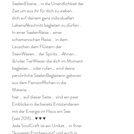
SeelenEbene... in die Unendlichkeit der 
Zeit um aus ihr für dich zu weben... 
dich auf deinem ganz individuellen 
LebensAbschnitt begleiten zu dürfen... 

In einer SeelenReise... einer 
schamanischen Reise... in dem 
Lauschen dem Flüstern der 
SteinWesen... der Spirits... Ahnen... 
&/oder TierWesen die dich im Moment 
begleiten... oder rufen… wird deine 
persönliche SeelenBegleiterin geboren 
aus dem Feinstofflichen in die 
Materie...

hier... auf dieser Seite... sind ein paar 
Einblicke in die bereits Entstandenen 
mit der Energie im Haus am See

(seit 2011)… ♥ ♥ ♥

Jede SoulCraft ist ein Unikat... in Ihrer 
*äusseren Erscheinung* und auch in 