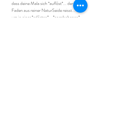
dass deine Mala sich *auflöst*... der 
Faden aus reiner NaturSeide reisst... 

um in einer *erlösten*... *angehobenen* 
Energie neu gefädelt zu werden... um 
dich bei deinen nächsten Schritten... 
auf deiner *nächsten* Stufe zu 
begleiten...

Zum Betonen deiner eigenen 
SeelenQualität*en… um diese für einen 
WimpernSchlag der universellen Zeit… 
sichtbar*er zu machen… spürbar… 
fühlbar… kann sie Unterstützung & 
weise Begleiterin sein auf deinem 
HerzensWeg...

Durch ihre zauberhafte Erscheinung 
kann sie auch einfach *nur* als 
SchmuckStück getragen werden und 
strahlen… dich in die Kraft... der 
SteinWesen hüllen... wobei sie dich mit 