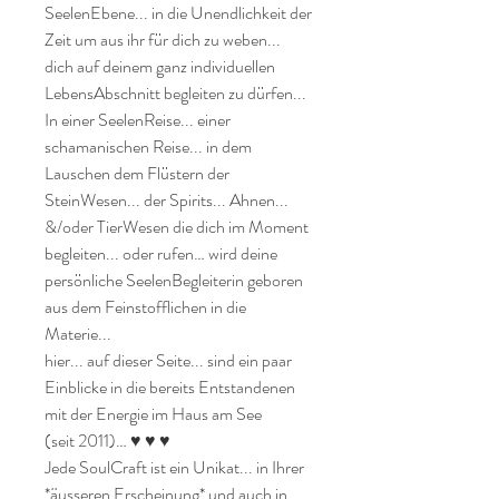
SeelenEbene... in die Unendlichkeit der 
Zeit um aus ihr für dich zu weben... 
dich auf deinem ganz individuellen 
LebensAbschnitt begleiten zu dürfen... 

In einer SeelenReise... einer 
schamanischen Reise... in dem 
Lauschen dem Flüstern der 
SteinWesen... der Spirits... Ahnen... 
&/oder TierWesen die dich im Moment 
begleiten... oder rufen… wird deine 
persönliche SeelenBegleiterin geboren 
aus dem Feinstofflichen in die 
Materie...

hier... auf dieser Seite... sind ein paar 
Einblicke in die bereits Entstandenen 
mit der Energie im Haus am See

(seit 2011)… ♥ ♥ ♥

Jede SoulCraft ist ein Unikat... in Ihrer 
*äusseren Erscheinung* und auch in 