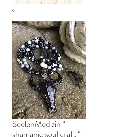
SeelenMedizin *
shamanic soul craft *