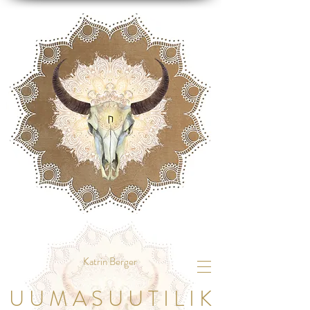
Katrin Berger
U U M A S U U T I L I K