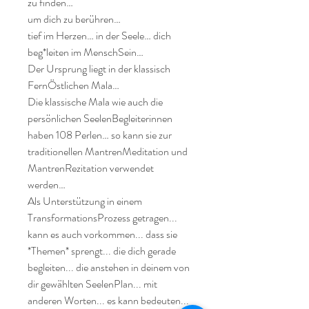
zu finden…

um dich zu berühren…

tief im Herzen… in der Seele… dich 
beg*leiten im MenschSein…

Der Ursprung liegt in der klassisch 
FernÖstlichen Mala…

Die klassische Mala wie auch die 
persönlichen SeelenBegleiterinnen 
haben 108 Perlen… so kann sie zur 
traditionellen MantrenMeditation und 
MantrenRezitation verwendet 
werden…

Als Unterstützung in einem 
TransformationsProzess getragen... 
kann es auch vorkommen... dass sie 
*Themen* sprengt... die dich gerade 
begleiten... die anstehen in deinem von 
dir gewählten SeelenPlan... mit 
anderen Worten... es kann bedeuten... 