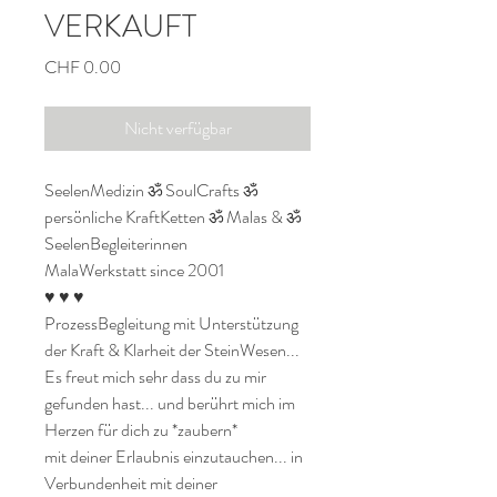
VERKAUFT
Preis
CHF 0.00
Nicht verfügbar
SeelenMedizin ॐ SoulCrafts ॐ 
persönliche KraftKetten ॐ Malas & ॐ 
SeelenBegleiterinnen

MalaWerkstatt since 2001

♥ ♥ ♥

ProzessBegleitung mit Unterstützung 
der Kraft & Klarheit der SteinWesen...

Es freut mich sehr dass du zu mir 
gefunden hast... und berührt mich im 
Herzen für dich zu *zaubern* 

mit deiner Erlaubnis einzutauchen... in 
Verbundenheit mit deiner 