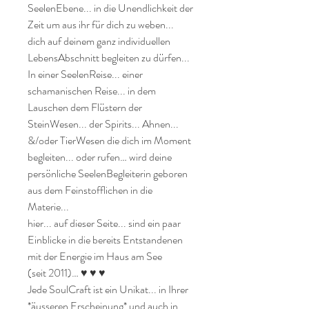
SeelenEbene... in die Unendlichkeit der 
Zeit um aus ihr für dich zu weben... 
dich auf deinem ganz individuellen 
LebensAbschnitt begleiten zu dürfen... 

In einer SeelenReise... einer 
schamanischen Reise... in dem 
Lauschen dem Flüstern der 
SteinWesen... der Spirits... Ahnen... 
&/oder TierWesen die dich im Moment 
begleiten... oder rufen… wird deine 
persönliche SeelenBegleiterin geboren 
aus dem Feinstofflichen in die 
Materie...

hier... auf dieser Seite... sind ein paar 
Einblicke in die bereits Entstandenen 
mit der Energie im Haus am See

(seit 2011)… ♥ ♥ ♥

Jede SoulCraft ist ein Unikat... in Ihrer 
*äusseren Erscheinung* und auch in 