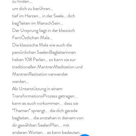
zu finden…

um dich zu berühren…

tief im Herzen… in der Seele… dich 
beg*leiten im MenschSein…

Der Ursprung liegt in der klassisch 
FernÖstlichen Mala…

Die klassische Mala wie auch die 
persönlichen SeelenBegleiterinnen 
haben 108 Perlen… so kann sie zur 
traditionellen MantrenMeditation und 
MantrenRezitation verwendet 
werden…

Als Unterstützung in einem 
TransformationsProzess getragen... 
kann es auch vorkommen... dass sie 
*Themen* sprengt... die dich gerade 
begleiten... die anstehen in deinem von 
dir gewählten SeelenPlan... mit 
anderen Worten... es kann bedeuten... 