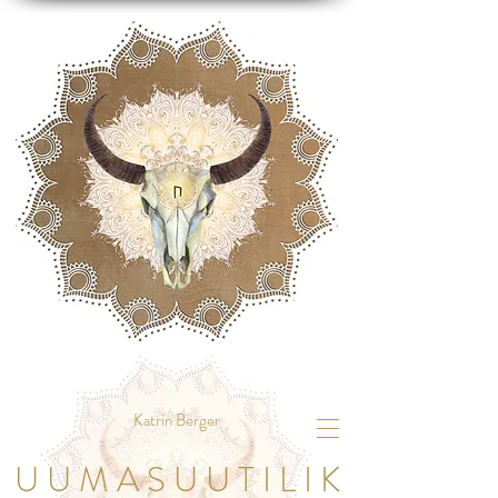
Katrin Berger
U U M A S U U T I L I K