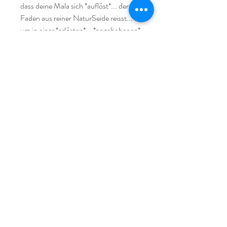
dass deine Mala sich *auflöst*... der 
Faden aus reiner NaturSeide reisst... 

um in einer *erlösten*... *angehobenen* 
Energie neu gefädelt zu werden... um 
dich bei deinen nächsten Schritten... 
auf deiner *nächsten* Stufe zu 
begleiten...

Zum Betonen deiner eigenen 
SeelenQualität*en… um diese für einen 
WimpernSchlag der universellen Zeit… 
sichtbar*er zu machen… spürbar… 
fühlbar… kann sie Unterstützung & 
weise Begleiterin sein auf deinem 
HerzensWeg...

Durch ihre zauberhafte Erscheinung 
kann sie auch einfach *nur* als 
SchmuckStück getragen werden und 
strahlen… dich in die Kraft... der 
SteinWesen hüllen... wobei sie dich mit 