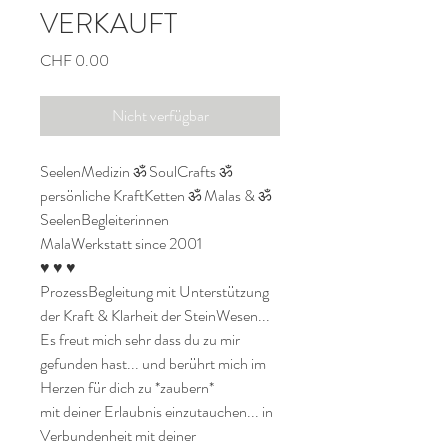
VERKAUFT
Preis
CHF 0.00
Nicht verfügbar
SeelenMedizin ॐ SoulCrafts ॐ 
persönliche KraftKetten ॐ Malas & ॐ 
SeelenBegleiterinnen

MalaWerkstatt since 2001

♥ ♥ ♥

ProzessBegleitung mit Unterstützung 
der Kraft & Klarheit der SteinWesen...

Es freut mich sehr dass du zu mir 
gefunden hast... und berührt mich im 
Herzen für dich zu *zaubern* 

mit deiner Erlaubnis einzutauchen... in 
Verbundenheit mit deiner 