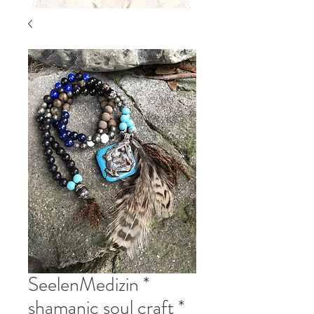
SeelenMedizin *
shamanic soul craft *