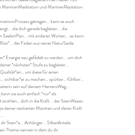
len MantrenMeditation und MantrenRezitation 
mationsProzess getragen... kann es auch 
t... die dich gerade begleiten... die 
n SeelenPlan... mit anderen Worten... es kann 
löst*... der Faden aus reiner NaturSeide 
en* Energie neu gefädelt zu werden... um dich 
deiner *nächsten* Stufe zu begleiten...

ualität*en… um diese für einen 
t… sichtbar*er zu machen… spürbar… fühlbar… 
eiterin sein auf deinem HerzensWeg...

ann sie auch einfach *nur* als 
rahlen… dich in die Kraft... der SteinWesen 
gie deiner rezitierten Mantren und deren Kraft 
…

r Stein*e... Anhänger... SilberAnteile 
ein Thema nennen in dem du dir 