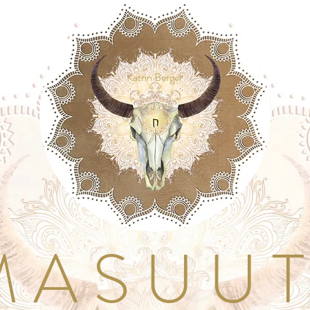
Katrin Berger
A S U U T I