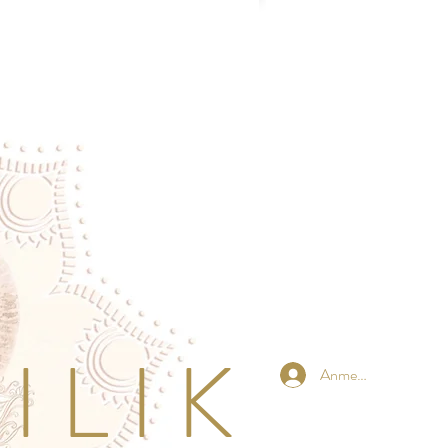
 L I K
Anmelden