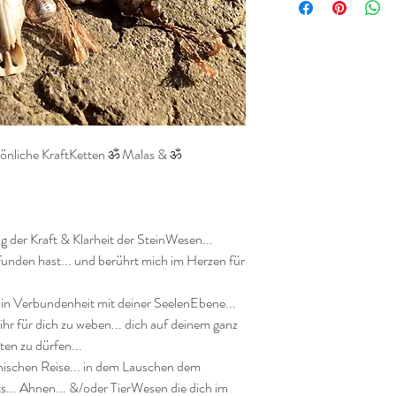
önliche KraftKetten ॐ Malas & ॐ 
 der Kraft & Klarheit der SteinWesen...

funden hast... und berührt mich im Herzen für 
 in Verbundenheit mit deiner SeelenEbene... 
ihr für dich zu weben... dich auf deinem ganz 
en zu dürfen... 

nischen Reise... in dem Lauschen dem 
ts... Ahnen... &/oder TierWesen die dich im 