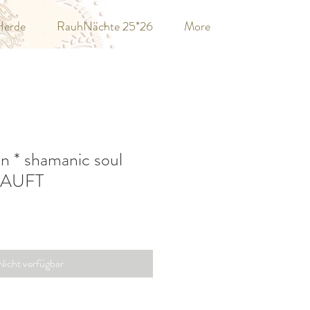
Herde
RauhNächte 25*26
More
n * shamanic soul
RKAUFT
Nicht verfügbar