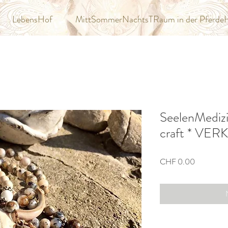
LebensHof
MittSommerNachtsTRaum in der Pferde
SeelenMedizi
craft * VE
Preis
CHF 0.00