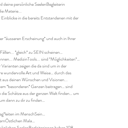
 deine persönliche SeelenBegleiterin 
e Materie...

ar Einblicke in die bereits Entstandenen mit der 
hrer *äusseren Erscheinung* und auch in Ihrer 
 Fällen... *gleich* zu SEIN scheinen…

innen... MedizinTools... sind *Möglichkeiten*… 
r Varianten zeigen die da sind um in der 
re wundervolle Art und Weise… durch das 
ft aus deinen Wünschen und Visionen...

zu dem *besonderen* Ganzen beitragen… sind 
 die Schätze aus der ganzen Welt finden… um 
m dann zu dir zu finden…

beg*leiten im MenschSein…

FernÖstlichen Mala…

rsönlichen SeelenBegleiterinnen haben 108 