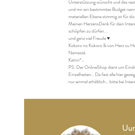
Unterstützung wünscht und das restli
und mir ein bestimmtes Budget nenn
materiellen Ebene stimmig ist für dich
Meinen HerzensDank für dein Interes
schöpfen zu dürfen...

und ganz viel Freude ♥

Kokoro no Kokoro & von Herz zu He
Namasté

Katrin*…

PS: Der OnlineShop dient um Eindr
Einzelheiten… Da fast alle hier geze
nur einmal erhältlich… bitte bei Inte
Uum