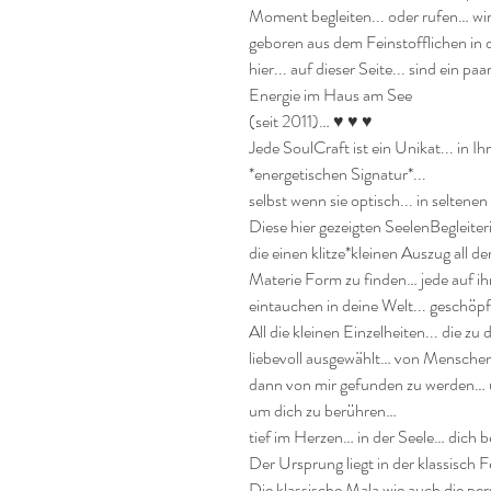
Moment begleiten... oder rufen… wird
geboren aus dem Feinstofflichen in di
hier... auf dieser Seite... sind ein pa
Energie im Haus am See

(seit 2011)… ♥ ♥ ♥

Jede SoulCraft ist ein Unikat... in I
*energetischen Signatur*...

selbst wenn sie optisch... in seltenen
Diese hier gezeigten SeelenBegleiter
die einen klitze*kleinen Auszug all de
Materie Form zu finden… jede auf ih
eintauchen in deine Welt... geschöp
All die kleinen Einzelheiten... die 
liebevoll ausgewählt… von Menschen
dann von mir gefunden zu werden… u
um dich zu berühren…

tief im Herzen… in der Seele… dich 
Der Ursprung liegt in der klassisch 
Die klassische Mala wie auch die pe