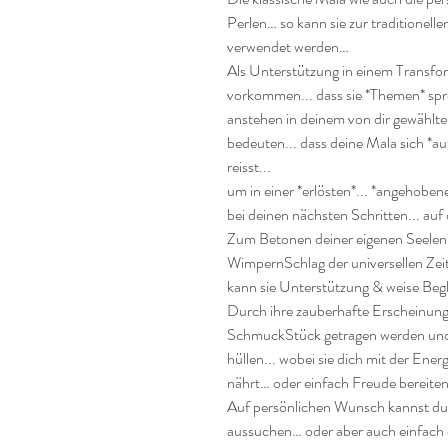
Perlen… so kann sie zur traditionel
verwendet werden…

Als Unterstützung in einem Transfor
vorkommen... dass sie *Themen* spreng
anstehen in deinem von dir gewählte
bedeuten... dass deine Mala sich *auf
reisst... 

um in einer *erlösten*... *angehoben
bei deinen nächsten Schritten... auf 
Zum Betonen deiner eigenen SeelenQ
WimpernSchlag der universellen Zei
kann sie Unterstützung & weise Begl
Durch ihre zauberhafte Erscheinung k
SchmuckStück getragen werden und st
hüllen... wobei sie dich mit der Ener
nährt… oder einfach Freude bereiten
Auf persönlichen Wunsch kannst du di
aussuchen… oder aber auch einfach 