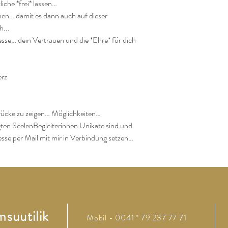
che *frei* lassen…

en… damit es dann auch auf dieser 
...

se… dein Vertrauen und die *Ehre* für dich 
rz

ücke zu zeigen… Möglichkeiten… 
igten SeelenBegleiterinnen Unikate sind und 
resse per Mail mit mir in Verbindung setzen…
suutilik
Mobil - 0041 * 79 237 77 71