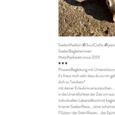
SeelenMedizin ॐ SoulCrafts ॐ pers
SeelenBegleiterinnen

MalaWerkstatt since 2001

♥ ♥ ♥

ProzessBegleitung mit Unterstützung
Es freut mich sehr dass du zu mir ge
dich zu *zaubern* 

mit deiner Erlaubnis einzutauchen...
in die Unendlichkeit der Zeit um aus 
individuellen LebensAbschnitt begleit
In einer SeelenReise... einer schama
Flüstern der SteinWesen... der Spiri