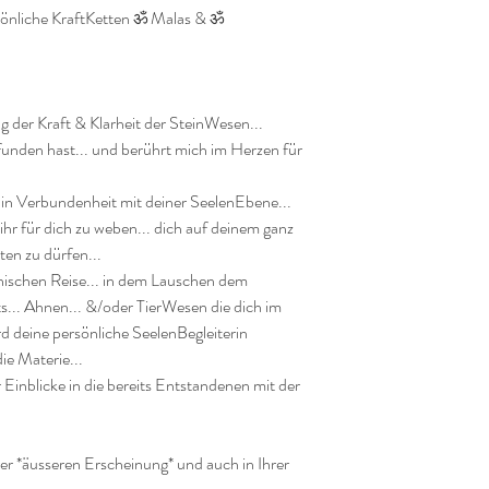
önliche KraftKetten ॐ Malas & ॐ 
 der Kraft & Klarheit der SteinWesen...

funden hast... und berührt mich im Herzen für 
 in Verbundenheit mit deiner SeelenEbene... 
ihr für dich zu weben... dich auf deinem ganz 
en zu dürfen... 

nischen Reise... in dem Lauschen dem 
ts... Ahnen... &/oder TierWesen die dich im 
 deine persönliche SeelenBegleiterin 
e Materie...

ar Einblicke in die bereits Entstandenen mit der 
hrer *äusseren Erscheinung* und auch in Ihrer 