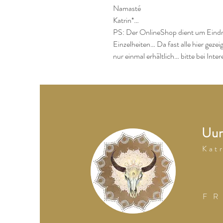
Namasté

Katrin*…

PS: Der OnlineShop dient um Eindr
Einzelheiten… Da fast alle hier geze
nur einmal erhältlich… bitte bei Inte
Uum
K a t r
F R