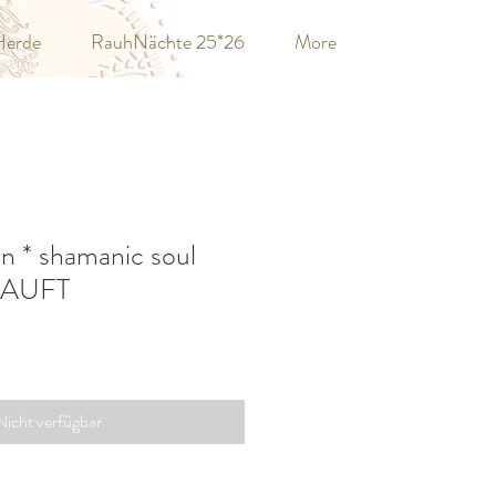
Herde
RauhNächte 25*26
More
n * shamanic soul
RKAUFT
Nicht verfügbar