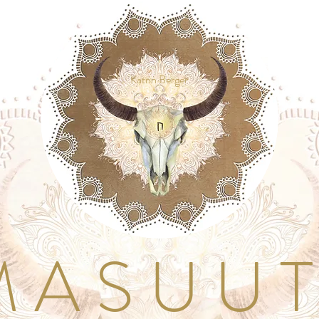
Katrin Berger
A S U U T I