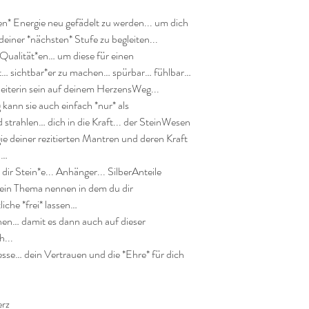
en* Energie neu gefädelt zu werden... um dich 
deiner *nächsten* Stufe zu begleiten...

ualität*en… um diese für einen 
t… sichtbar*er zu machen… spürbar… fühlbar… 
eiterin sein auf deinem HerzensWeg...

ann sie auch einfach *nur* als 
rahlen… dich in die Kraft... der SteinWesen 
gie deiner rezitierten Mantren und deren Kraft 
…

r Stein*e... Anhänger... SilberAnteile 
ein Thema nennen in dem du dir 
che *frei* lassen…

en… damit es dann auch auf dieser 
...

se… dein Vertrauen und die *Ehre* für dich 
rz
