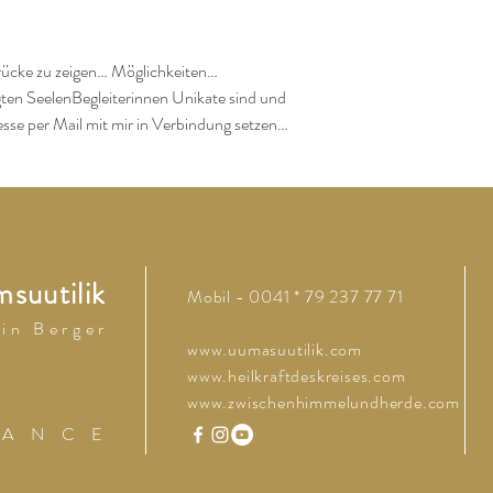
ücke zu zeigen… Möglichkeiten… 
igten SeelenBegleiterinnen Unikate sind und 
resse per Mail mit mir in Verbindung setzen…
suutilik
Mobil - 0041 * 79 237 77 71
 i n B e r g e r
www.uumasuutilik.com
www.heilkraftdeskreises.com
www.zwischenhimmelundherde.com
 A N C E