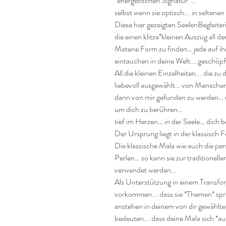
*energetischen Signatur*...

selbst wenn sie optisch... in seltenen
Diese hier gezeigten SeelenBegleiter
die einen klitze*kleinen Auszug all de
Materie Form zu finden… jede auf ih
eintauchen in deine Welt... geschöp
All die kleinen Einzelheiten... die 
liebevoll ausgewählt… von Menschen
dann von mir gefunden zu werden… u
um dich zu berühren…

tief im Herzen… in der Seele… dich 
Der Ursprung liegt in der klassisch 
Die klassische Mala wie auch die pe
Perlen… so kann sie zur traditionel
verwendet werden…

Als Unterstützung in einem Transfor
vorkommen... dass sie *Themen* spreng
anstehen in deinem von dir gewählte
bedeuten... dass deine Mala sich *auf