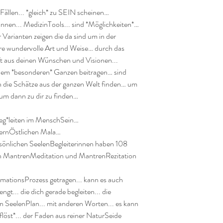
 Fällen... *gleich* zu SEIN scheinen…

innen... MedizinTools... sind *Möglichkeiten*… 
r Varianten zeigen die da sind um in der 
re wundervolle Art und Weise… durch das 
ft aus deinen Wünschen und Visionen...

zu dem *besonderen* Ganzen beitragen… sind 
 die Schätze aus der ganzen Welt finden… um 
m dann zu dir zu finden…

beg*leiten im MenschSein…

FernÖstlichen Mala…

rsönlichen SeelenBegleiterinnen haben 108 
len MantrenMeditation und MantrenRezitation 
mationsProzess getragen... kann es auch 
t... die dich gerade begleiten... die 
n SeelenPlan... mit anderen Worten... es kann 
löst*... der Faden aus reiner NaturSeide 