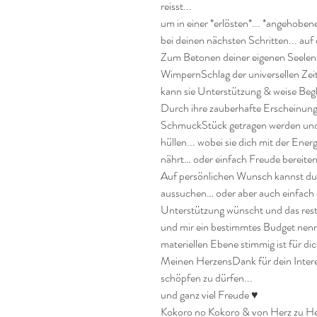
reisst... 

um in einer *erlösten*... *angehoben
bei deinen nächsten Schritten... auf 
Zum Betonen deiner eigenen SeelenQ
WimpernSchlag der universellen Zei
kann sie Unterstützung & weise Begl
Durch ihre zauberhafte Erscheinung k
SchmuckStück getragen werden und st
hüllen... wobei sie dich mit der Ener
nährt… oder einfach Freude bereiten
Auf persönlichen Wunsch kannst du di
aussuchen… oder aber auch einfach 
Unterstützung wünscht und das restli
und mir ein bestimmtes Budget nenn
materiellen Ebene stimmig ist für dich
Meinen HerzensDank für dein Interes
schöpfen zu dürfen...

und ganz viel Freude ♥

Kokoro no Kokoro & von Herz zu He