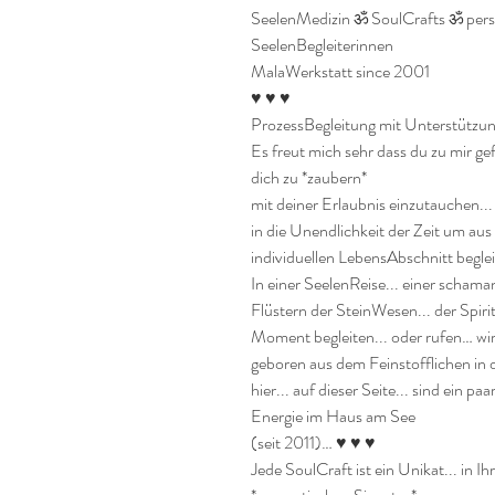
SeelenMedizin ॐ SoulCrafts ॐ pers
SeelenBegleiterinnen

MalaWerkstatt since 2001

♥ ♥ ♥

ProzessBegleitung mit Unterstützung
Es freut mich sehr dass du zu mir ge
dich zu *zaubern* 

mit deiner Erlaubnis einzutauchen...
in die Unendlichkeit der Zeit um aus 
individuellen LebensAbschnitt begleit
In einer SeelenReise... einer schama
Flüstern der SteinWesen... der Spiri
Moment begleiten... oder rufen… wird
geboren aus dem Feinstofflichen in di
hier... auf dieser Seite... sind ein pa
Energie im Haus am See

(seit 2011)… ♥ ♥ ♥

Jede SoulCraft ist ein Unikat... in I