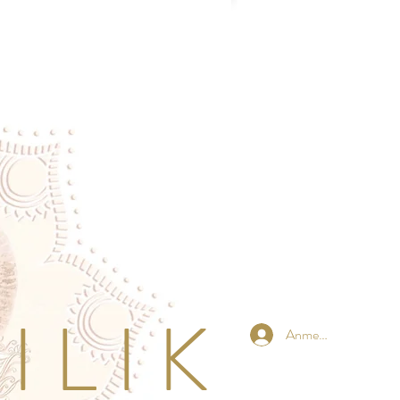
 L I K
Anmelden