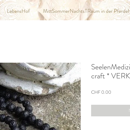
LebensHof
MittSommerNachtsTRaum in der Pferde
SeelenMedizi
craft * VE
Preis
CHF 0.00