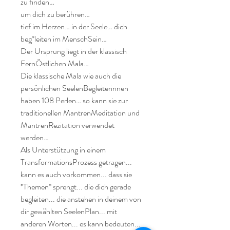
zu finden…

um dich zu berühren…

tief im Herzen… in der Seele… dich 
beg*leiten im MenschSein…

Der Ursprung liegt in der klassisch 
FernÖstlichen Mala…

Die klassische Mala wie auch die 
persönlichen SeelenBegleiterinnen 
haben 108 Perlen… so kann sie zur 
traditionellen MantrenMeditation und 
MantrenRezitation verwendet 
werden…

Als Unterstützung in einem 
TransformationsProzess getragen... 
kann es auch vorkommen... dass sie 
*Themen* sprengt... die dich gerade 
begleiten... die anstehen in deinem von 
dir gewählten SeelenPlan... mit 
anderen Worten... es kann bedeuten... 