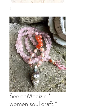
SeelenMedizin *
women soul craft *