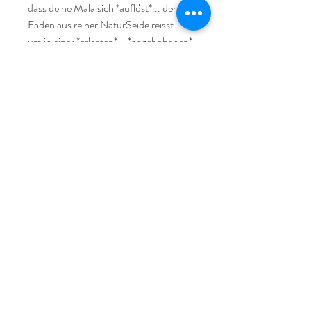
dass deine Mala sich *auflöst*... der 
Faden aus reiner NaturSeide reisst... 

um in einer *erlösten*... *angehobenen* 
Energie neu gefädelt zu werden... um 
dich bei deinen nächsten Schritten... 
auf deiner *nächsten* Stufe zu 
begleiten...

Zum Betonen deiner eigenen 
SeelenQualität*en… um diese für einen 
WimpernSchlag der universellen Zeit… 
sichtbar*er zu machen… spürbar… 
fühlbar… kann sie Unterstützung & 
weise Begleiterin sein auf deinem 
HerzensWeg...

Durch ihre zauberhafte Erscheinung 
kann sie auch einfach *nur* als 
SchmuckStück getragen werden und 
strahlen… dich in die Kraft... der 
SteinWesen hüllen... wobei sie dich mit 