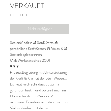
VERKAUFT
Preis
CHF 0.00
Nicht verfügbar
SeelenMedizin ॐ SoulCrafts ॐ 
persönliche KraftKetten ॐ Malas & ॐ 
SeelenBegleiterinnen

MalaWerkstatt since 2001

♥ ♥ ♥

ProzessBegleitung mit Unterstützung 
der Kraft & Klarheit der SteinWesen...

Es freut mich sehr dass du zu mir 
gefunden hast... und berührt mich im 
Herzen für dich zu *zaubern* 

mit deiner Erlaubnis einzutauchen... in 
Verbundenheit mit deiner 