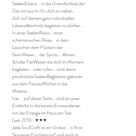
SeelenEbene... in die Unendlichkeit der 
Zeit um aus ihr für dich zu weben... 
dich auf deinem ganz individuellen 
LebensAbschnitt begleiten zu dürfen... 

In einer SeelenReise... einer 
schamanischen Reise... in dem 
Lauschen dem Flüstern der 
SteinWesen... der Spirits... Ahnen... 
&/oder TierWesen die dich im Moment 
begleiten... oder rufen… wird deine 
persönliche SeelenBegleiterin geboren 
aus dem Feinstofflichen in die 
Materie...

hier... auf dieser Seite... sind ein paar 
Einblicke in die bereits Entstandenen 
mit der Energie im Haus am See

(seit 2011)… ♥ ♥ ♥

Jede SoulCraft ist ein Unikat... in Ihrer 
*äusseren Erscheinung* und auch in 