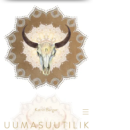
Katrin Berger
U U M A S U U T I L I K