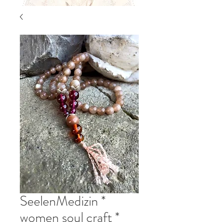
SeelenMedizin *
women soul craft *