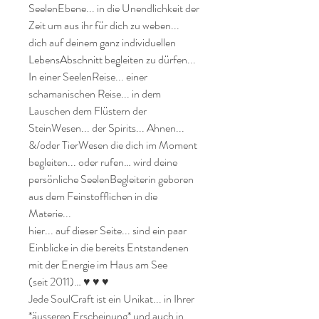
SeelenEbene... in die Unendlichkeit der 
Zeit um aus ihr für dich zu weben... 
dich auf deinem ganz individuellen 
LebensAbschnitt begleiten zu dürfen... 

In einer SeelenReise... einer 
schamanischen Reise... in dem 
Lauschen dem Flüstern der 
SteinWesen... der Spirits... Ahnen... 
&/oder TierWesen die dich im Moment 
begleiten... oder rufen… wird deine 
persönliche SeelenBegleiterin geboren 
aus dem Feinstofflichen in die 
Materie...

hier... auf dieser Seite... sind ein paar 
Einblicke in die bereits Entstandenen 
mit der Energie im Haus am See

(seit 2011)… ♥ ♥ ♥

Jede SoulCraft ist ein Unikat... in Ihrer 
*äusseren Erscheinung* und auch in 