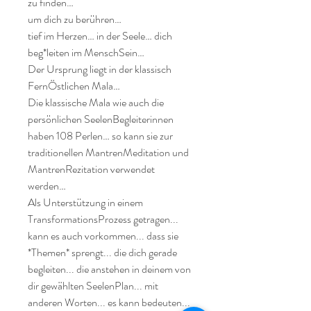
zu finden…

um dich zu berühren…

tief im Herzen… in der Seele… dich 
beg*leiten im MenschSein…

Der Ursprung liegt in der klassisch 
FernÖstlichen Mala…

Die klassische Mala wie auch die 
persönlichen SeelenBegleiterinnen 
haben 108 Perlen… so kann sie zur 
traditionellen MantrenMeditation und 
MantrenRezitation verwendet 
werden…

Als Unterstützung in einem 
TransformationsProzess getragen... 
kann es auch vorkommen... dass sie 
*Themen* sprengt... die dich gerade 
begleiten... die anstehen in deinem von 
dir gewählten SeelenPlan... mit 
anderen Worten... es kann bedeuten... 