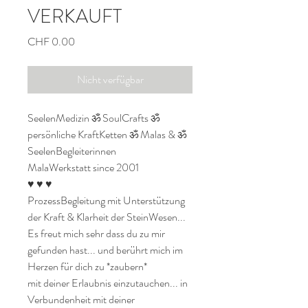
VERKAUFT
Preis
CHF 0.00
Nicht verfügbar
SeelenMedizin ॐ SoulCrafts ॐ 
persönliche KraftKetten ॐ Malas & ॐ 
SeelenBegleiterinnen

MalaWerkstatt since 2001

♥ ♥ ♥

ProzessBegleitung mit Unterstützung 
der Kraft & Klarheit der SteinWesen...

Es freut mich sehr dass du zu mir 
gefunden hast... und berührt mich im 
Herzen für dich zu *zaubern* 

mit deiner Erlaubnis einzutauchen... in 
Verbundenheit mit deiner 