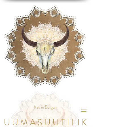
Katrin Berger
U U M A S U U T I L I K