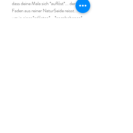
dass deine Mala sich *auflöst*... der 
Faden aus reiner NaturSeide reisst... 

um in einer *erlösten*... *angehobenen* 
Energie neu gefädelt zu werden... um 
dich bei deinen nächsten Schritten... 
auf deiner *nächsten* Stufe zu 
begleiten...

Zum Betonen deiner eigenen 
SeelenQualität*en… um diese für einen 
WimpernSchlag der universellen Zeit… 
sichtbar*er zu machen… spürbar… 
fühlbar… kann sie Unterstützung & 
weise Begleiterin sein auf deinem 
HerzensWeg...

Durch ihre zauberhafte Erscheinung 
kann sie auch einfach *nur* als 
SchmuckStück getragen werden und 
strahlen… dich in die Kraft... der 
SteinWesen hüllen... wobei sie dich mit 