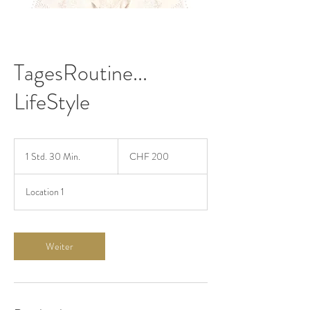
TagesRoutine...
LifeStyle
200
Schweizer
1 Std. 30 Min.
1
CHF 200
Franken
S
t
Location 1
d
3
0
M
Weiter
i
n
.