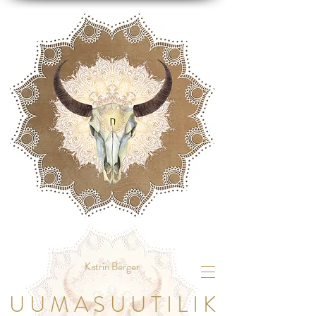
Katrin Berger
U U M A S U U T I L I K