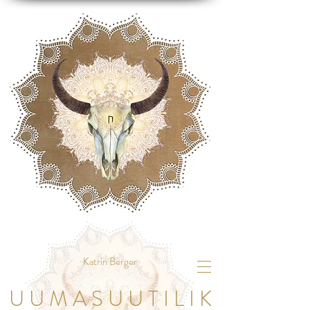
Katrin Berger
U U M A S U U T I L I K