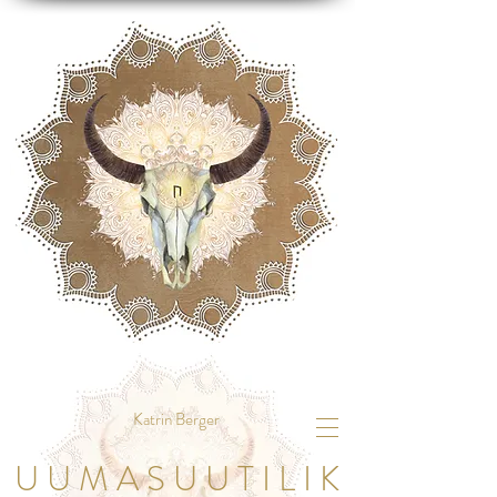
Katrin Berger
U U M A S U U T I L I K