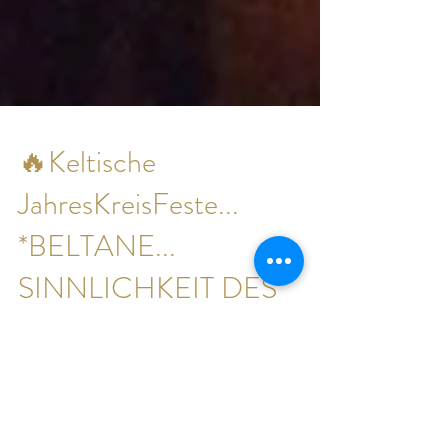
🔥Keltische
JahresKreisFeste...
*BELTANE...
SINNLICHKEIT DES
LEBENS...
Das Haus am See öffnet den Raum für das keltische