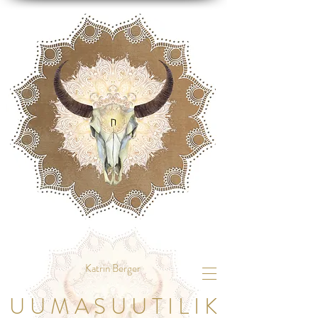
Katrin Berger
U U M A S U U T I L I K