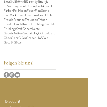
Elestâry
Elrôhyr
Elêarendyl
Energie
ErNährung
Erde
Erlösung
Erotik
Event
Farben
FellNasen
Feuer
FlintStone
FlohMarkt
FluchtTier
Fluss
Frau Holle
Freude
Freunde
FreundenTränen
Frieden
Fruchtbarkeit
FrühlingsGefühle
FrühlingsKraft
GebetsKette
GebetsKetten
GeburtsTag
GetreideBrei
Ghee
Glanz
Glück
GnadenHof
Gold
Gott & Göttin
Folgen Sie uns!
© 2022 ॐ