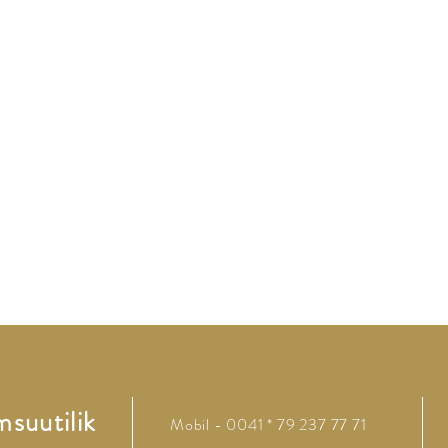
suutilik
Mobil - 0041 * 79 237 77 71