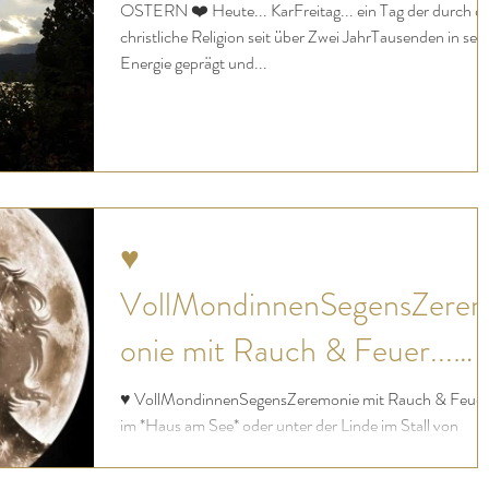
OSTERN ❤️ Heute... KarFreitag... ein Tag der durch die
christliche Religion seit über Zwei JahrTausenden in sei
Energie geprägt und...
♥
VollMondinnenSegensZere
onie mit Rauch & Feuer...
Januar bis Dezember
♥ VollMondinnenSegensZeremonie mit Rauch & Feuer.
im *Haus am See* oder unter der Linde im Stall von
Rivendell & Lorien bei der Herde...