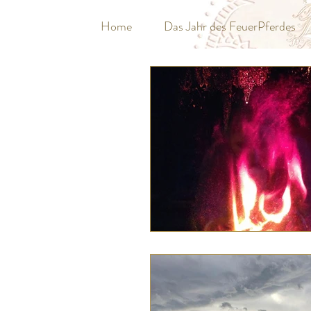
Home
Das Jahr des FeuerPferdes