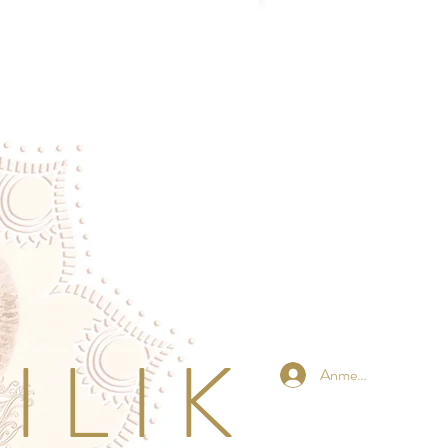
 L I K
Anmelden