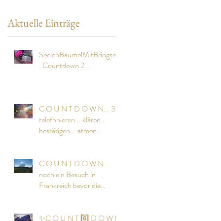
ner
Aktuelle Einträge
SeelenBaumelMitBringsel..
. Countdown 2...
C O U N T D O W N... 3...
telefonieren... klären...
bestätigen... atmen...
m
C O U N T D O W N...
noch ein Besuch in
..
Frankreich bevor die
Pferde kommen...
✨C O U N T 6️⃣ D O W N