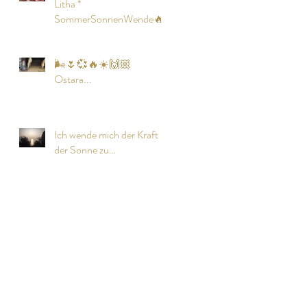
Litha *
SommerSonnenWende🔥
🌬🌷💞🔥☀️🙌🏼
Ostara...
Ich wende mich der Kraft
der Sonne zu…