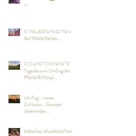
✨
E I N L A D U N G * für ein
Auf WiederSehen...
C O U N T D O W N * 7
Tage bis zum UmZug der
Pferde & Ponys...
UmZug... neues
ZuHause... Grenzen
überwinden...
keltisches JahresKreisFest