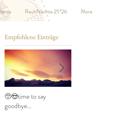
Herde
RauhNächte 25*26
More
Empfohlene Einträge
🥺😍time to say
Imbolc im Haus am
goodbye...
See... 🔥🌷