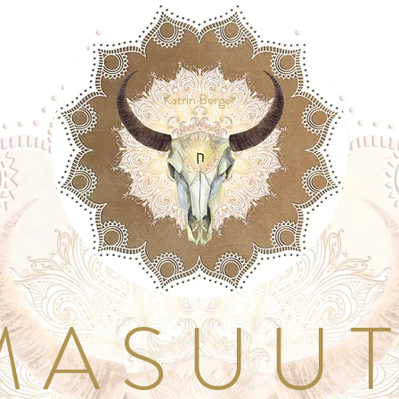
Katrin Berger
A S U U T I