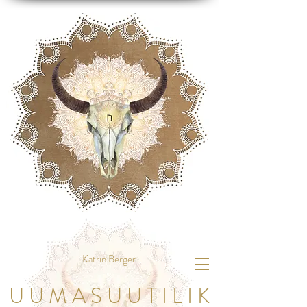
Katrin Berger
U U M A S U U T I L I K