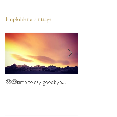
Empfohlene Einträge
🥺😍time to say goodbye...
Imbolc im Haus 