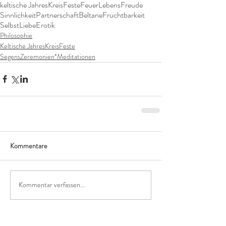
keltische JahresKreisFeste
Feuer
LebensFreude
Sinnlichkeit
Partnerschaft
Beltane
Fruchtbarkeit
SelbstLiebe
Erotik
Philosophie
Keltische JahresKreisFeste
SegensZeremonien*Meditationen
Kommentare
Kommentar verfassen...