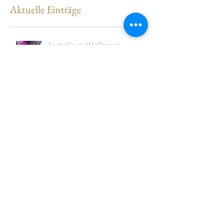
Aktuelle Einträge
SeelenBaumelMitBringsel...
Countdown 2...
C O U N T D O W N... 3...
telefonieren... klären... bestätigen...
atmen...
C O U N T D O W N... noch ein
Besuch in Frankreich bevor die Pferde
kommen...