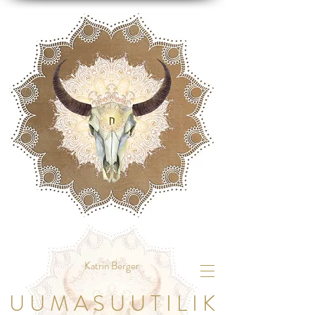
Katrin Berger
U U M A S U U T I L I K