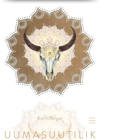
Katrin Berger
U U M A S U U T I L I K