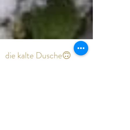
die kalte Dusche🙃
RePost vom März 2014 ❤️…und das genau ist
Leben… Die Natur schenkt uns die *Bestätigung*……
denn geht es uns Menschen nicht *manchmal*...