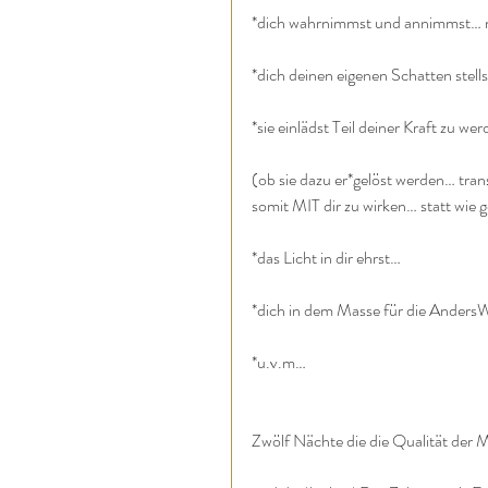
*dich wahrnimmst und annimmst… m
*dich deinen eigenen Schatten stel
*sie einlädst Teil deiner Kraft zu 
(ob sie dazu er*gelöst werden… tra
somit MIT dir zu wirken… statt wie g
*das Licht in dir ehrst…
*dich in dem Masse für die AndersWel
*u.v.m…
Zwölf Nächte die die Qualität der 