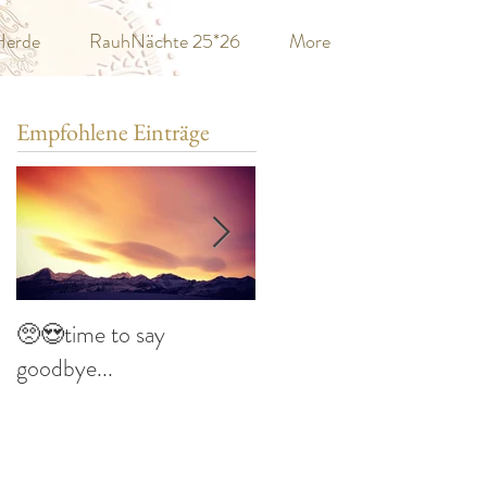
Herde
RauhNächte 25*26
More
Empfohlene Einträge
🥺😍time to say
Imbolc im Haus am
goodbye...
See... 🔥🌷