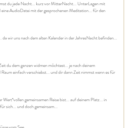
st du jede Nacht... kurz vor MitterNacht... UnterLagen mit 
 eine AudioDatei mit der gesprochenen Meditation... für den 
 wir uns nach dem alten Kalender in der JahresNacht befinden... 
l Zeit du dem ganzen widmen möchtest... je nach deinem 
 Raum einfach verschiebst... und dir dann Zeit nimmst wenn es für 
r Wert*vollen gemeinsamen Reise bist... auf deinem Platz... in 
ür sich... und doch gemeinsam...
rüsse vom See