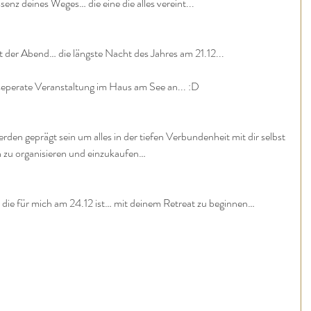
senz deines Weges… die eine die alles vereint...
t der Abend… die längste Nacht des Jahres am 21.12...
e seperate Veranstaltung im Haus am See an... :D
den geprägt sein um alles in der tiefen Verbundenheit mit dir selbst 
 zu organisieren und einzukaufen…
die für mich am 24.12 ist… mit deinem Retreat zu beginnen…