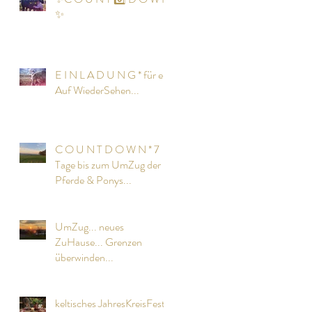
✨
E I N L A D U N G * für ein
Auf WiederSehen...
C O U N T D O W N * 7
Tage bis zum UmZug der
Pferde & Ponys...
UmZug... neues
ZuHause... Grenzen
überwinden...
keltisches JahresKreisFest