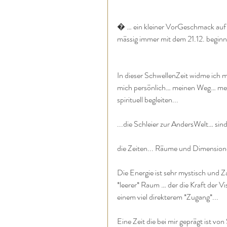
� … ein kleiner VorGeschmack auf 
mässig immer mit dem 21.12. begin
In dieser SchwellenZeit widme ich m
mich persönlich… meinen Weg… mei
spirituell begleiten...
...die Schleier zur AndersWelt… sind
die Zeiten... Räume und Dimensione
Die Energie ist sehr mystisch und Z
*leerer* Raum … der die Kraft der V
einem viel direkterem *Zugang*...
Eine Zeit die bei mir geprägt ist v