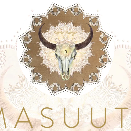
Katrin Berger
A S U U T I