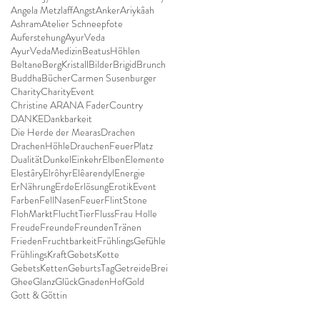
Angela Metzlaff
Angst
Anker
Ariykâah
Ashram
Atelier Schneepfote
Auferstehung
AyurVeda
AyurVedaMedizin
BeatusHöhlen
Beltane
BergKristall
Bilder
Brigid
Brunch
Buddha
Bücher
Carmen Susenburger
Charity
CharityEvent
Christine ARANA Fader
Country
DANKE
Dankbarkeit
Die Herde der Mearas
Drachen
DrachenHöhle
DrauchenFeuerPlatz
Dualität
Dunkel
Einkehr
Elben
Elemente
Elestâry
Elrôhyr
Elêarendyl
Energie
ErNährung
Erde
Erlösung
Erotik
Event
Farben
FellNasen
Feuer
FlintStone
FlohMarkt
FluchtTier
Fluss
Frau Holle
Freude
Freunde
FreundenTränen
Frieden
Fruchtbarkeit
FrühlingsGefühle
FrühlingsKraft
GebetsKette
GebetsKetten
GeburtsTag
GetreideBrei
Ghee
Glanz
Glück
GnadenHof
Gold
Gott & Göttin