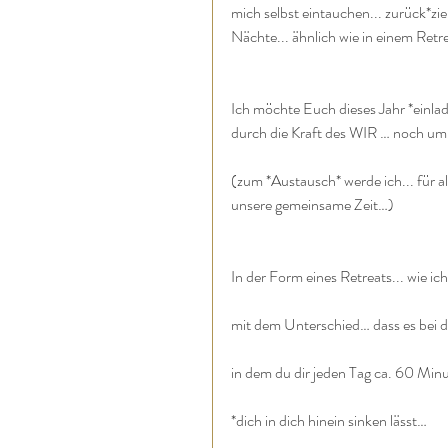
mich selbst eintauchen... zurück*zie
Nächte... ähnlich wie in einem Retr
Ich möchte Euch dieses Jahr *einl
durch die Kraft des WIR … noch um 
(zum *Austausch* werde ich... für al
unsere gemeinsame Zeit…)
In der Form eines Retreats... wie i
mit dem Unterschied… dass es bei di
in dem du dir jeden Tag ca. 60 Min
*dich in dich hinein sinken lässt…