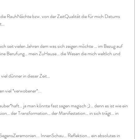
die RauhNächte bzw. von der ZeitQualität die für mich Datums 
nt…
ich seit vielen Jahren dem was sich zeigen möchte … im Bezug auf 
ne Berufung… mein ZuHause… die Wesen die mich weltlich und 
 viel dünner in dieser Zeit…
n viel *verwobener*...
auber*haft… ja man könnte fast sagen magisch ;)… denn es ist wie ein 
ision… der Transformation… der Manifestation… in sich trägt… in 
on SegensZeremonien... InnenSchau… Reflektion… ein absolutes in 