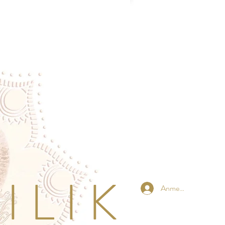
 L I K
Anmelden