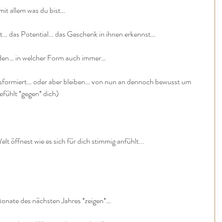
it allem was du bist…
lst… das Potential… das Geschenk in ihnen erkennst…
werden… in welcher Form auch immer…
nsformiert… oder aber bleiben… von nun an dennoch bewusst um 
efühlt *gegen* dich)
t öffnest wie es sich für dich stimmig anfühlt...
Monate des nächsten Jahres *zeigen*…