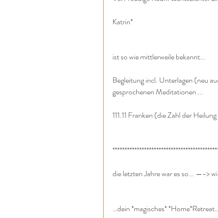
Katrin*
ist so wie mittlerweile bekannt...
Begleitung incl. Unterlagen (neu a
gesprochenen Meditationen ...
111.11 Franken (die Zahl der Heilun
*******************************************
die letzten Jahre war es so... —-> wie
…dein *magisches* *Home*Retrea