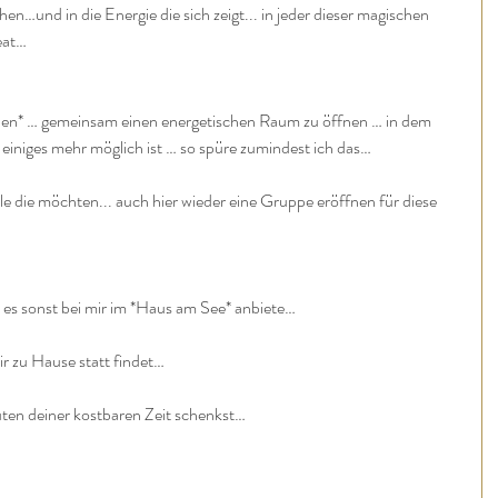
hen…und in die Energie die sich zeigt... in jeder dieser magischen 
eat…
aden* … gemeinsam einen energetischen Raum zu öffnen … in dem 
einiges mehr möglich ist … so spüre zumindest ich das…
le die möchten... auch hier wieder eine Gruppe eröffnen für diese 
ch es sonst bei mir im *Haus am See* anbiete…
r zu Hause statt findet…
uten deiner kostbaren Zeit schenkst…