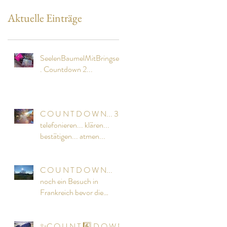
Aktuelle Einträge
SeelenBaumelMitBringsel..
. Countdown 2...
C O U N T D O W N... 3...
telefonieren... klären...
bestätigen... atmen...
C O U N T D O W N...
noch ein Besuch in
Frankreich bevor die
Pferde kommen...
✨C O U N T 6️⃣ D O W N