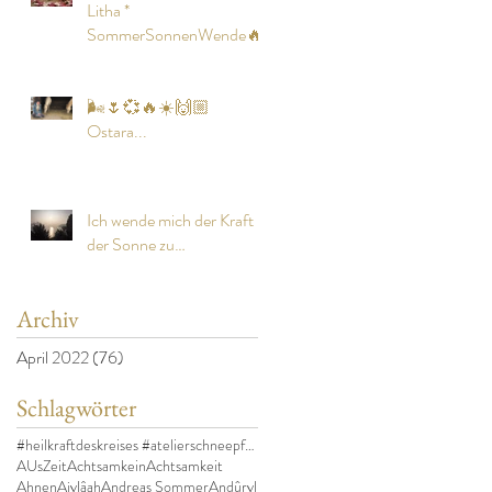
Litha *
SommerSonnenWende🔥
🌬🌷💞🔥☀️🙌🏼
Ostara...
Ich wende mich der Kraft
der Sonne zu…
Archiv
April 2022
(76)
76 Beiträge
Schlagwörter
#heilkraftdeskreises #atelierschneepfote #katharin
AUsZeit
Achtsamkein
Achtsamkeit
Ahnen
Ajylâah
Andreas Sommer
Andûryl