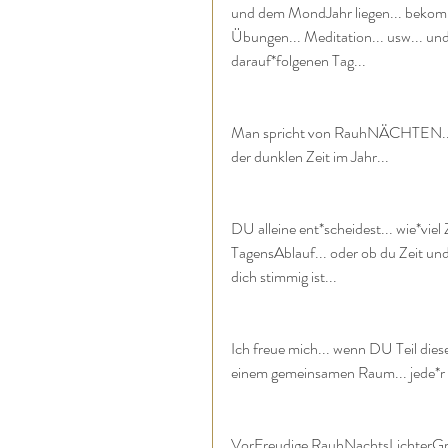
und dem MondJahr liegen... bekomm
Übungen... Meditation... usw... und
darauf*folgenen Tag...
Man spricht von RauhNÄCHTEN... da
der dunklen Zeit im Jahr...
DU alleine ent*scheidest... wie*vie
TagensAblauf... oder ob du Zeit und
dich stimmig ist...
Ich freue mich... wenn DU Teil diese
einem gemeinsamen Raum... jede*r f
VorFreudige RauhNachtsLichterG