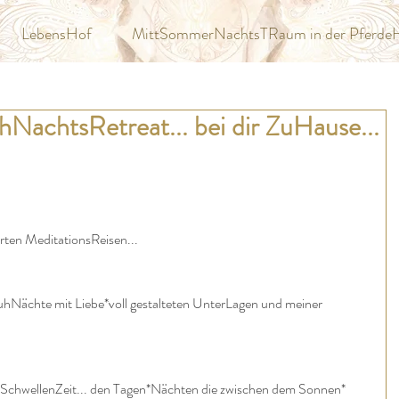
LebensHof
MittSommerNachtsTRaum in der Pferde
NachtsRetreat... bei dir ZuHause...
rten MeditationsReisen...
uhNächte mit Liebe*voll gestalteten UnterLagen und meiner 
SchwellenZeit... den Tagen*Nächten die zwischen dem Sonnen* 