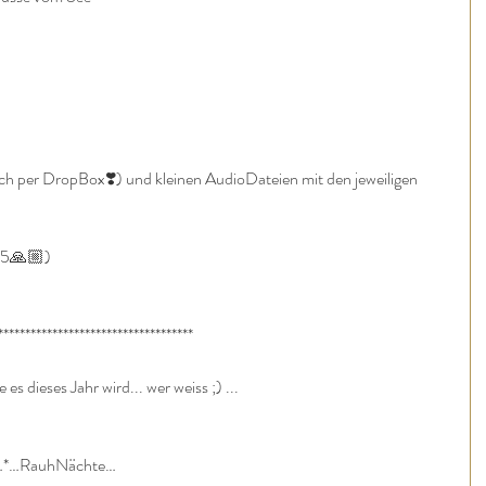
uch per DropBox❣️) und kleinen AudioDateien mit den jeweiligen 
g 5🙏🏼)
************************************
 es dieses Jahr wird... wer weiss ;) ...
t…*…RauhNächte…